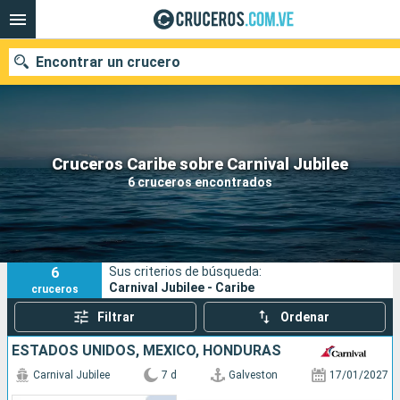
Encontrar un crucero
Nuestros destinos
Cruceros Caribe sobre Carnival Jubilee
6 cruceros encontrados
Fecha de salida
Puertos
Compañías
6
Sus criterios de búsqueda:
Buscar
Carnival Jubilee - Caribe
cruceros
Filtrar
Ordenar
ESTADOS UNIDOS, MÉXICO, HONDURAS
Carnival Jubilee
7 d
Galveston
17/01/2027