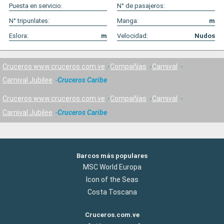
Puesta en servicio:
N° de pasajeros:
N° tripunlates:
Manga:
m
Eslora:
m
Velocidad:
Nudos
Cruceros www.cruceros.com.ve
Compañías
Carnival
Carnival Jubilee
Cruceros Caribe
Cruceros www.cruceros.com.ve
Compañías
Carnival
Carnival Jubilee
Cruceros Caribe
Barcos más populares
MSC World Europa
Icon of the Seas
Costa Toscana
Cruceros.com.ve