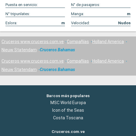
Puesta en servicio:
N° de pasajeros:
N° tripunlates:
Manga:
m
Eslora:
m
Velocidad:
Nudos
Cruceros www.cruceros.com.ve
Compañías
Holland America
Nieuw Statendam
Cruceros Bahamas
Cruceros www.cruceros.com.ve
Compañías
Holland America
Nieuw Statendam
Cruceros Bahamas
Barcos más populares
MSC World Europa
Icon of the Seas
Costa Toscana
Cruceros.com.ve