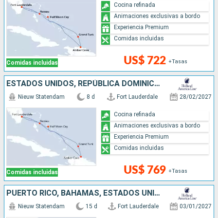
Cocina refinada
Animaciones exclusivas a bordo
Experiencia Premium
Comidas incluidas
US$ 722
+Tasas
Comidas incluidas
ESTADOS UNIDOS, REPÚBLICA DOMINICANA, BAHAMAS
Nieuw Statendam
8 d
Fort Lauderdale
28/02/2027
Cocina refinada
Animaciones exclusivas a bordo
Experiencia Premium
Comidas incluidas
US$ 769
+Tasas
Comidas incluidas
PUERTO RICO, BAHAMAS, ESTADOS UNIDOS, JAMAICA, ISLAS CAIMÁN, MÉXICO
Nieuw Statendam
15 d
Fort Lauderdale
03/01/2027