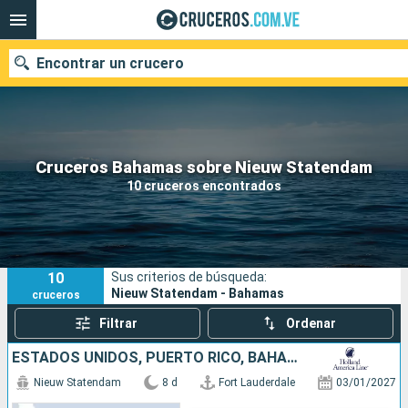
Encontrar un crucero
Nuestros destinos
Cruceros Bahamas sobre Nieuw Statendam
10 cruceros encontrados
Fecha de salida
Puertos
Compañías
10
Sus criterios de búsqueda:
Buscar
Nieuw Statendam - Bahamas
cruceros
Filtrar
Ordenar
ESTADOS UNIDOS, PUERTO RICO, BAHAMAS
Nieuw Statendam
8 d
Fort Lauderdale
03/01/2027