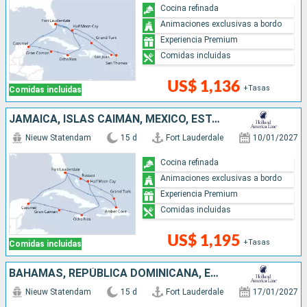
Cocina refinada
Animaciones exclusivas a bordo
Experiencia Premium
Comidas incluidas
US$ 1,136
+Tasas
Comidas incluidas
JAMAICA, ISLAS CAIMÁN, MÉXICO, ESTADOS UNIDOS, BAHAMAS, REPÚBLICA DOMINICANA
Nieuw Statendam
15 d
Fort Lauderdale
10/01/2027
Cocina refinada
Animaciones exclusivas a bordo
Experiencia Premium
Comidas incluidas
US$ 1,195
+Tasas
Comidas incluidas
BAHAMAS, REPÚBLICA DOMINICANA, ESTADOS UNIDOS, PUERTO RICO
Nieuw Statendam
15 d
Fort Lauderdale
17/01/2027