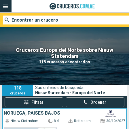
Encontrar un crucero
Cruceros Europa del Norte sobre Nieuw
Nuestros destinos
Statendam
118 cruceros encontrados
Fecha de salida
Puertos
Compañías
118
Sus criterios de búsqueda:
Buscar
Nieuw Statendam - Europa del Norte
cruceros
Filtrar
Ordenar
NORUEGA, PAISES BAJOS
Nieuw Statendam
8 d
Rotterdam
30/10/2027