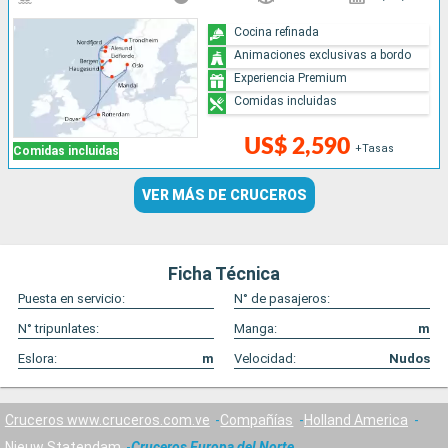
Cocina refinada
Animaciones exclusivas a bordo
Experiencia Premium
Comidas incluidas
US$ 2,590
+Tasas
Comidas incluidas
VER MÁS DE CRUCEROS
Ficha Técnica
Puesta en servicio:
N° de pasajeros:
N° tripunlates:
Manga:
m
Eslora:
m
Velocidad:
Nudos
Cruceros www.cruceros.com.ve
Compañías
Holland America
Nieuw Statendam
Cruceros Europa del Norte