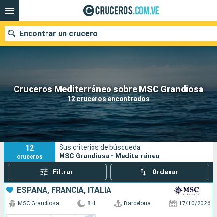
Encontrar un crucero
Nuestros destinos
Cruceros Mediterráneo sobre MSC Grandiosa
12 cruceros encontrados
Fecha de salida
Puertos
Compañías
12
Sus criterios de búsqueda:
Buscar
MSC Grandiosa - Mediterráneo
cruceros
Filtrar
Ordenar
ESPAÑA, FRANCIA, ITALIA
MSC Grandiosa
8 d
Barcelona
17/10/2026