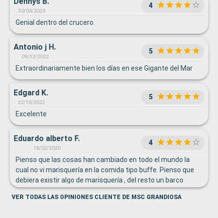
Dennys B.
4
30/04/2024
Genial dentro del crucero.
Antonio j H.
5
09/12/2022
Extraordinariamente bien los días en ese Gigante del Mar
Edgard K.
5
22/10/2022
Excelente
Eduardo alberto F.
4
18/02/2020
Pienso que las cosas han cambiado en todo el mundo la
cual no vi marisquería en la comida tipo buffe. Pienso que
debiera existir algo de marisquería , del resto un barco
precioso, atencion del personal de limpieza excelente. Un
VER TODAS LAS OPINIONES CLIENTE DE MSC GRANDIOSA
bello crucero.