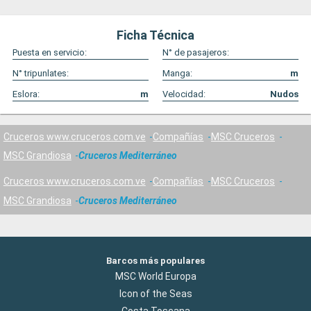
Ficha Técnica
Puesta en servicio:
N° de pasajeros:
N° tripunlates:
Manga:
m
Eslora:
m
Velocidad:
Nudos
Cruceros www.cruceros.com.ve
Compañías
MSC Cruceros
MSC Grandiosa
Cruceros Mediterráneo
Cruceros www.cruceros.com.ve
Compañías
MSC Cruceros
MSC Grandiosa
Cruceros Mediterráneo
Barcos más populares
MSC World Europa
Icon of the Seas