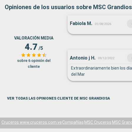
Opiniones de los usuarios sobre MSC Grandio
Fabiola M.
01/08/2026
VALORACIÓN MEDIA
4.7
/5
Antonio j H.
09/12/2022
sobre 6 opinión del
cliente
Extraordinariamente bien los dí
del Mar
VER TODAS LAS OPINIONES CLIENTE DE MSC GRANDIOSA
Cruceros www.cruceros.com.ve
Compañías
MSC Cruceros
MSC Grand