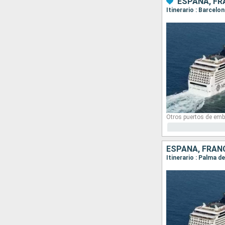
ESPAÑA, FRA
Itinerario : Barcel
Otros puertos de emb
ESPAÑA, FRANC
Itinerario : Palma 