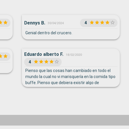
Dennys B.
4
30/04/2024
Genial dentro del crucero.
Eduardo alberto F.
18/02/2020
4
Pienso que las cosas han cambiado en todo el
mundo la cual no vi marisquería en la comida tipo
buffe. Pienso que debiera existir algo de
marisquería , del resto un barco precioso,
atencion del personal de limpieza excelente. Un
bello crucero.