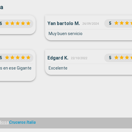
sa
Yan bartolo M.
5
5
26/09/2024
Muy buen servicio
Edgard K.
5
5
22/10/2022
as en ese Gigante
Excelente
iosa
Cruceros Italia