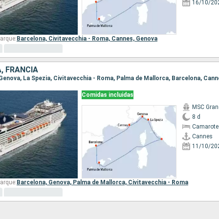
16/10/20
arque:
Barcelona,
Civitavecchia - Roma,
Cannes,
Genova
A, FRANCIA
, Genova, La Spezia, Civitavecchia - Roma, Palma de Mallorca, Barcelona, Can
Comidas incluidas
MSC Gran
8 d
Camarote
Cannes
11/10/20
arque:
Barcelona,
Genova,
Palma de Mallorca,
Civitavecchia - Roma