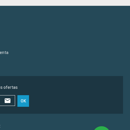
venta
as ofertas
OK
€