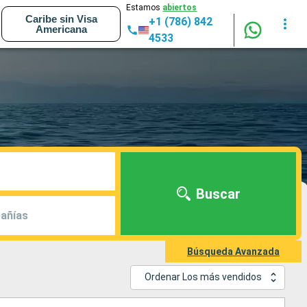
Estamos
abiertos
Caribe sin Visa
+1 (786) 842
Americana
4533
Buscar
añías
Búsqueda Avanzada
Ordenar Los más vendidos