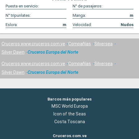
Puesta en servicio:
N° de pasajeros:
N° tripunlates:
Manga:
m
Eslora:
m
Velocidad:
Nudos
Cruceros www.cruceros.com.ve
Compañías
Silversea
Silver Dawn
Cruceros Europa del Norte
Cruceros www.cruceros.com.ve
Compañías
Silversea
Silver Dawn
Cruceros Europa del Norte
Barcos más populares
MSC World Europa
Icon of the Seas
Costa Toscana
Cruceros.com.ve