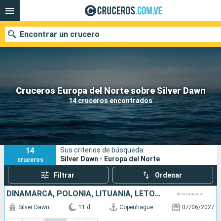
Encontrar un crucero
Nuestros destinos
Cruceros Europa del Norte sobre Silver Dawn
14 cruceros encontrados
Fecha de salida
Puertos
Compañías
14
Sus criterios de búsqueda:
Buscar
Silver Dawn - Europa del Norte
cruceros
Filtrar
Ordenar
DINAMARCA, POLONIA, LITUANIA, LETONIA, FINLANDIA, ESTONIA, SUECIA
Silver Dawn
11 d
Copenhague
07/06/2027