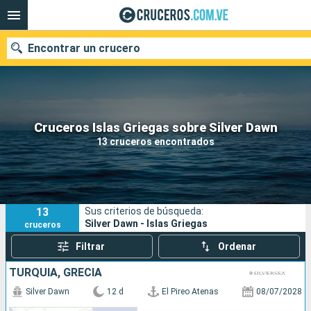
Encontrar un crucero
Nuestros destinos
Cruceros Islas Griegas sobre Silver Dawn
13 cruceros encontrados
Fecha de salida
Puertos
Compañías
13
Sus criterios de búsqueda:
Buscar
Silver Dawn - Islas Griegas
cruceros
Filtrar
Ordenar
TURQUÍA, GRECIA
Silver Dawn
12 d
El Pireo Atenas
08/07/2028