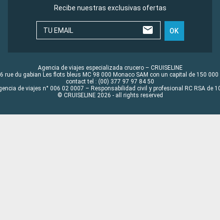
Recibe nuestras exclusivas ofertas
TU EMAIL
OK
Agencia de viajes especializada crucero – CRUISELINE
6 rue du gabian Les flots bleus MC 98 000 Monaco SAM con un capital de 150 000
contact tel : (00) 377 97 97 84 50
gencia de viajes n° 006 02 0007 – Responsabilidad civil y profesional RC RSA de
© CRUISELINE 2026 - all rights reserved