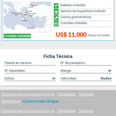
Bebidas incluidas
Servicio de mayordomo incluido
Cocina gastronómica
Comidas incluidas
US$ 11,000
Tasas incluidas
Comidas incluidas
Ficha Técnica
Puesta en servicio:
N° de pasajeros:
N° tripunlates:
Manga:
m
Eslora:
m
Velocidad:
Nudos
Cruceros www.cruceros.com.ve
Compañías
Silversea
Silver Dawn
Cruceros Islas Griegas
Cruceros www.cruceros.com.ve
Compañías
Silversea