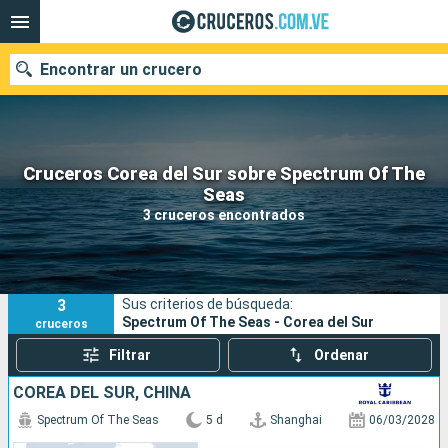
Encontrar un crucero
Cruceros Corea del Sur sobre Spectrum Of The
Nuestros destinos
Seas
3 cruceros encontrados
Fecha de salida
Puertos
Compañías
3
Sus criterios de búsqueda:
Buscar
Spectrum Of The Seas - Corea del Sur
cruceros
Filtrar
Ordenar
COREA DEL SUR, CHINA
Spectrum Of The Seas
5 d
Shanghai
06/03/2028