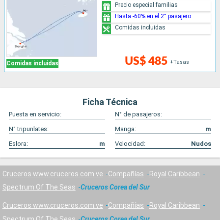
Precio especial familias
Hasta -60% en el 2° pasajero
Comidas incluidas
US$ 485
+Tasas
Comidas incluidas
Ficha Técnica
Puesta en servicio:
N° de pasajeros:
N° tripunlates:
Manga:
m
Eslora:
m
Velocidad:
Nudos
Cruceros www.cruceros.com.ve
Compañías
Royal Caribbean
Spectrum Of The Seas
Cruceros Corea del Sur
Cruceros www.cruceros.com.ve
Compañías
Royal Caribbean
Spectrum Of The Seas
Cruceros Corea del Sur