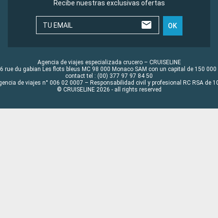
Recibe nuestras exclusivas ofertas
TU EMAIL
OK
Agencia de viajes especializada crucero – CRUISELINE
6 rue du gabian Les flots bleus MC 98 000 Monaco SAM con un capital de 150 000
contact tel : (00) 377 97 97 84 50
gencia de viajes n° 006 02 0007 – Responsabilidad civil y profesional RC RSA de
© CRUISELINE 2026 - all rights reserved