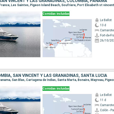
 SAN VINCENT Y LAS GRANADINAS, COLOMBIA, PANAMÁ
Comidas incluidas
Le Bellot
13 d
Camarote
Fort-de-Fr
26/10/20
MBIA, SAN VINCENT Y LAS GRANADINAS, SANTA LUCIA
Comidas incluidas
Le Bellot
11 d
Camarote
Colón - 