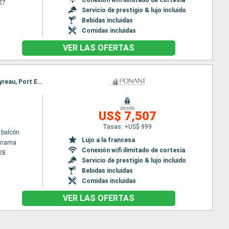
27
Servicio de prestigio & lujo incluido
Bebidas incluidas
Comidas incluidas
VER LAS OFERTAS
Itinerario : Colón - Panama, Porto bello, San Blas, Cartagena de Indias, Santa Marta, Bonaire, Mayreau, Port Elisabeth st vincent, Pigeon Island Beach, Soufriere, Les Saintes, Fort-de-France
desde
US$ 7,507
Tasas: +US$ 999
 balcón
Lujo a la francesa
Panama
Conexión wifi ilimitado de cortesía
28
Servicio de prestigio & lujo incluido
Bebidas incluidas
Comidas incluidas
VER LAS OFERTAS