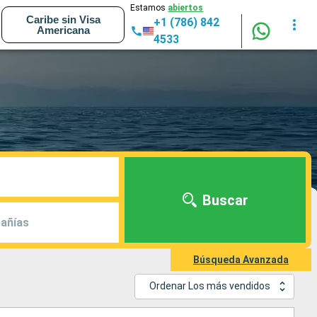
Estamos
abiertos
Caribe sin Visa
+1 (786) 842
Americana
4533
Buscar
añías
Búsqueda Avanzada
Ordenar Los más vendidos