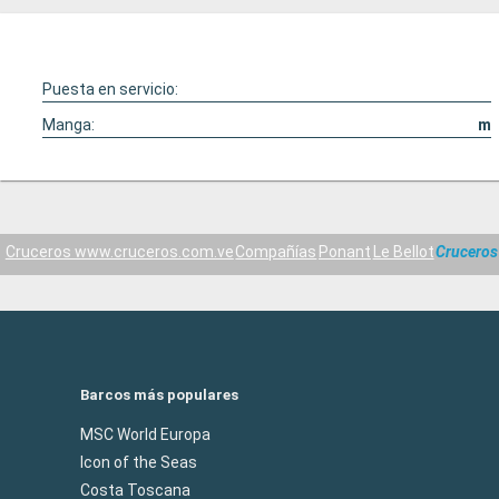
Puesta en servicio:
Manga:
m
Cruceros www.cruceros.com.ve
Compañías
Ponant
Le Bellot
Cruceros 
Barcos más populares
MSC World Europa
Icon of the Seas
Costa Toscana