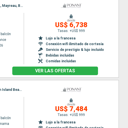
Itinerario : Fort-de-France, Les Saintes, Pigeon Island Beach, Soufriere, Port Elisabeth st vincent, Mayreau, Bonaire, Santa Marta, Cartagena de Indias, San Blas, Porto bello, Colón - Panama
desde
US$ 6,738
Tasas: +US$ 999
 balcón
Lujo a la francesa
ance
Conexión wifi ilimitado de cortesía
26
Servicio de prestigio & lujo incluido
Bebidas incluidas
Comidas incluidas
VER LAS OFERTAS
Itinerario : Colón - Panama, San Blas, Cartagena de Indias, Santa Marta, Bonaire, Mayreau, Pigeon Island Beach, Soufriere, Les Saintes, Fort-de-France
desde
US$ 7,484
Tasas: +US$ 999
 balcón
Lujo a la francesa
Panama
Conexión wifi ilimitado de cortesía