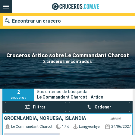
Encontrar un crucero
Nuestros destinos
Cruceros Artico sobre Le Commandant Charcot
2 cruceros encontrados
Fecha de salida
Puertos
Compañías
2
Sus criterios de búsqueda:
Buscar
Le Commandant Charcot - Artico
cruceros
Filtrar
Ordenar
GROENLANDIA, NORUEGA, ISLANDIA
Le Commandant Charcot
17 d
Longyearbyen
24/06/2027