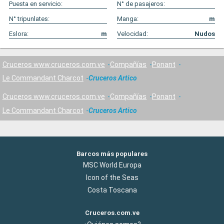
Puesta en servicio:
N° de pasajeros:
N° tripunlates:
Manga:
m
Eslora:
m
Velocidad:
Nudos
Cruceros www.cruceros.com.ve
Compañías
Ponant
Le Commandant Charcot
Cruceros Artico
Cruceros www.cruceros.com.ve
Compañías
Ponant
Le Commandant Charcot
Cruceros Artico
Barcos más populares
MSC World Europa
Icon of the Seas
Costa Toscana
Cruceros.com.ve