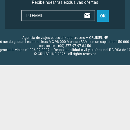
Recibe nuestras exclusivas ofertas
TU EMAIL
OK
Agencia de viajes especializada crucero – CRUISELINE
6 rue du gabian Les flots bleus MC 98 000 Monaco SAM con un capital de 150 000
contact tel : (00) 377 97 97 84 50
gencia de viajes n° 006 02 0007 – Responsabilidad civil y profesional RC RSA de
© CRUISELINE 2026 - all rights reserved