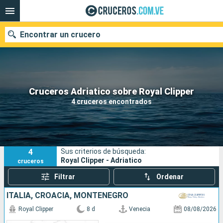
Encontrar un crucero
Nuestros destinos
Cruceros Adriatico sobre Royal Clipper
4 cruceros encontrados
Fecha de salida
Puertos
Compañías
4
Sus criterios de búsqueda:
Buscar
Royal Clipper - Adriatico
cruceros
Filtrar
Ordenar
ITALIA, CROACIA, MONTENEGRO
Royal Clipper
8 d
Venecia
08/08/2026