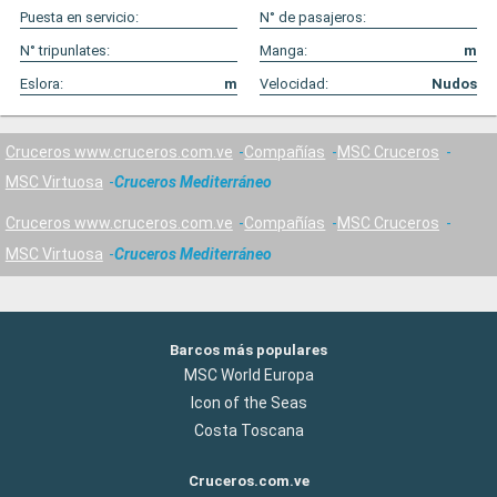
Puesta en servicio:
N° de pasajeros:
N° tripunlates:
Manga:
m
Eslora:
m
Velocidad:
Nudos
Cruceros www.cruceros.com.ve
Compañías
MSC Cruceros
MSC Virtuosa
Cruceros Mediterráneo
Cruceros www.cruceros.com.ve
Compañías
MSC Cruceros
MSC Virtuosa
Cruceros Mediterráneo
Barcos más populares
MSC World Europa
Icon of the Seas
Costa Toscana
Cruceros.com.ve