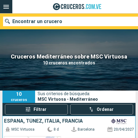
Encontrar un crucero
Nuestros destinos
Cruceros Mediterráneo sobre MSC Virtuosa
10 cruceros encontrados
Fecha de salida
Puertos
Compañías
10
Sus criterios de búsqueda:
Buscar
MSC Virtuosa - Mediterráneo
cruceros
Filtrar
Ordenar
ESPAÑA, TÚNEZ, ITALIA, FRANCIA
MSC Virtuosa
8 d
Barcelona
20/04/2027