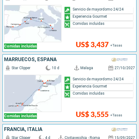
Servicio de mayordomo 24/24
Experiencia Gourmet
Comidas incluidas
US$ 3,437
+Tasas
Comidas incluidas
MARRUECOS, ESPAÑA
Star Clipper
10 d
Malaga
27/10/2027
Servicio de mayordomo 24/24
Experiencia Gourmet
Comidas incluidas
US$ 3,555
+Tasas
Comidas incluidas
FRANCIA, ITALIA
Star Clipper
4 d
Civitavecchia - Roma
15/09/2027