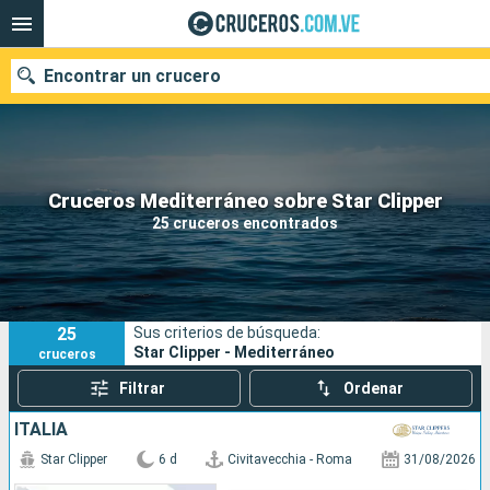
Encontrar un crucero
Nuestros destinos
Cruceros Mediterráneo sobre Star Clipper
25 cruceros encontrados
Fecha de salida
Puertos
Compañías
25
Sus criterios de búsqueda:
Buscar
Star Clipper - Mediterráneo
cruceros
Filtrar
Ordenar
ITALIA
Star Clipper
6 d
Civitavecchia - Roma
31/08/2026