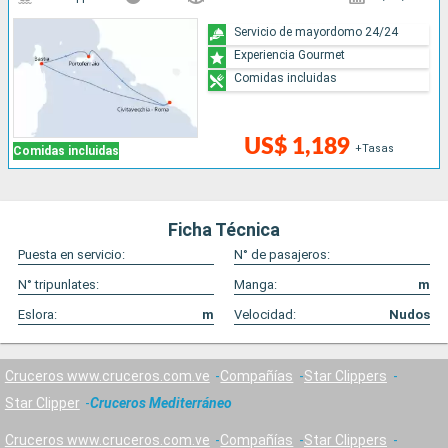
Servicio de mayordomo 24/24
Experiencia Gourmet
Comidas incluidas
US$ 1,189
+Tasas
Comidas incluidas
Ficha Técnica
Puesta en servicio:
N° de pasajeros:
N° tripunlates:
Manga:
m
Eslora:
m
Velocidad:
Nudos
Cruceros www.cruceros.com.ve
Compañías
Star Clippers
Star Clipper
Cruceros Mediterráneo
Cruceros www.cruceros.com.ve
Compañías
Star Clippers