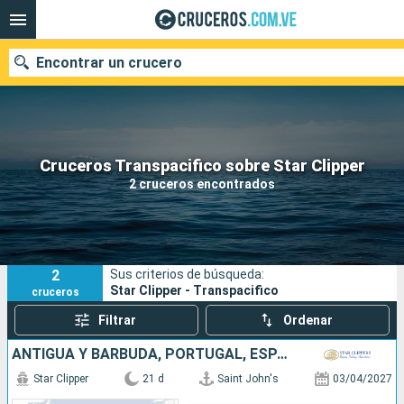
Encontrar un crucero
Nuestros destinos
Cruceros Transpacifico sobre Star Clipper
2 cruceros encontrados
Fecha de salida
Puertos
Compañías
2
Sus criterios de búsqueda:
Buscar
Star Clipper - Transpacifico
cruceros
Filtrar
Ordenar
ANTIGUA Y BARBUDA, PORTUGAL, ESPAÑA
Star Clipper
21 d
Saint John's
03/04/2027