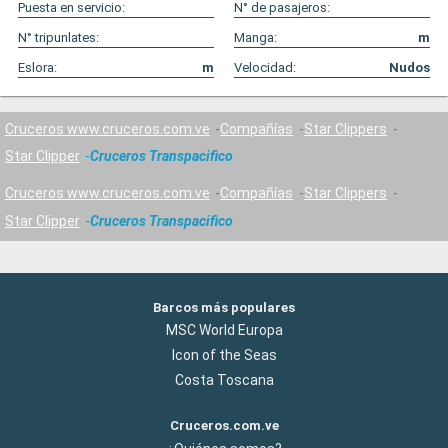
Puesta en servicio:
N° de pasajeros:
N° tripunlates:
Manga:
m
Eslora:
m
Velocidad:
Nudos
Cruceros www.cruceros.com.ve
Compañías
Star Clippers
Star Clipper
Cruceros Transpacifico
Cruceros www.cruceros.com.ve
Compañías
Star Clippers
Star Clipper
Cruceros Transpacifico
Barcos más populares
MSC World Europa
Icon of the Seas
Costa Toscana
Cruceros.com.ve