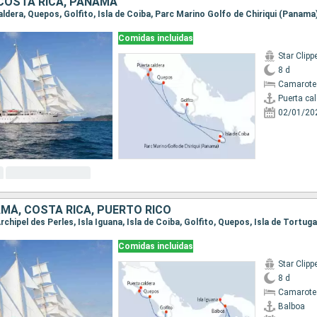
 COSTA RICA, PANAMÁ
Comidas incluidas
Star Clipp
8 d
Camarote
Puerta ca
02/01/20
MÁ, COSTA RICA, PUERTO RICO
Comidas incluidas
Star Clipp
8 d
Camarote
Balboa