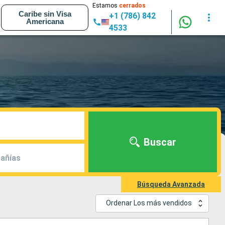
Estamos
cerrados
Caribe sin Visa
+1 (786) 842
Americana
4533
Buscar
añías
Búsqueda Avanzada
Ordenar Los más vendidos