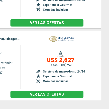
26
Experiencia Gourmet
Comidas incluidas
VER LAS OFERTAS
Itinerario : Puerta caldera, Isla de Tortuga, Quepos, Golfito, Parc Marino Golfo de Chiriqui (Panama), Isla Iguana, Archipel des Perles, Balboa
er
desde
US$ 2,627
 estándar
Tasas: +US$ 248
ldera
Servicio de mayordomo 24/24
27
Experiencia Gourmet
Comidas incluidas
VER LAS OFERTAS