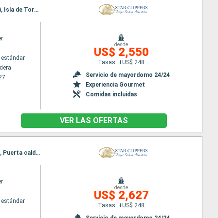
Itinerario : Puerta caldera, Quepos, Golfito, Isla de Coiba, Parc Marino Golfo de Chiriqui (Panama), Isla de Tortuga, Puerta caldera
er
desde
US$ 2,550
 estándar
Tasas: +US$ 248
ldera
Servicio de mayordomo 24/24
27
Experiencia Gourmet
Comidas incluidas
VER LAS OFERTAS
Itinerario : Balboa, Archipel des Perles, Isla Iguana, Isla de Coiba, Golfito, Quepos, Isla de Tortuga, Puerta caldera
er
desde
US$ 2,627
 estándar
Tasas: +US$ 248
Servicio de mayordomo 24/24