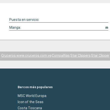
Puesta en servicio:
Manga:
m
Cruceros www.cruceros.com.ve
Compañías
Star Clippers
Star Clipper
Barcos más populares
MSC World Europa
Icon of the Seas
Costa Toscana