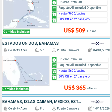
Crucero Premium
Paquete All Included Disponible
Hasta -$600/cabina
60% Off en 2° pasajero
US$ 509
+Tasas
Comidas incluidas
ESTADOS UNIDOS, BAHAMAS
Celebrity Apex
5 d
Puerto Canaveral
04/01/2028
Crucero Premium
Paquete All Included Disponible
Hasta -$600/cabina
60% Off en 2° pasajero
US$ 365
+Tasas
Comidas incluidas
BAHAMAS, ISLAS CAIMÁN, MÉXICO, ESTADOS UNIDOS
Celebrity Apex
8 d
Puerto Canaveral
14/11/2026