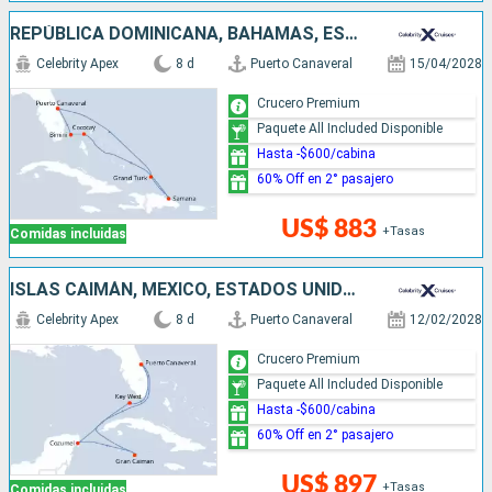
REPÚBLICA DOMINICANA, BAHAMAS, ESTADOS UNIDOS
Celebrity Apex
8 d
Puerto Canaveral
15/04/2028
Crucero Premium
Paquete All Included Disponible
Hasta -$600/cabina
60% Off en 2° pasajero
US$ 883
+Tasas
Comidas incluidas
ISLAS CAIMÁN, MÉXICO, ESTADOS UNIDOS
Celebrity Apex
8 d
Puerto Canaveral
12/02/2028
Crucero Premium
Paquete All Included Disponible
Hasta -$600/cabina
60% Off en 2° pasajero
US$ 897
+Tasas
Comidas incluidas