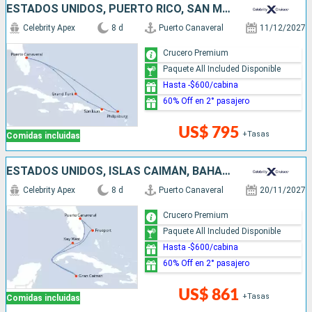
ESTADOS UNIDOS, PUERTO RICO, SAN MARTÍN
Celebrity Apex
8 d
Puerto Canaveral
11/12/2027
Crucero Premium
Paquete All Included Disponible
Hasta -$600/cabina
60% Off en 2° pasajero
US$ 795
+Tasas
Comidas incluidas
ESTADOS UNIDOS, ISLAS CAIMÁN, BAHAMAS
Celebrity Apex
8 d
Puerto Canaveral
20/11/2027
Crucero Premium
Paquete All Included Disponible
Hasta -$600/cabina
60% Off en 2° pasajero
US$ 861
+Tasas
Comidas incluidas