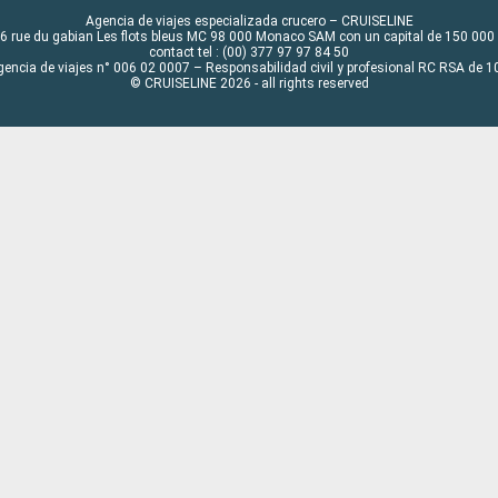
Agencia de viajes especializada crucero – CRUISELINE
6 rue du gabian Les flots bleus MC 98 000 Monaco SAM con un capital de 150 000
contact tel : (00) 377 97 97 84 50
gencia de viajes n° 006 02 0007 – Responsabilidad civil y profesional RC RSA de
© CRUISELINE 2026 - all rights reserved