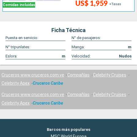
US$ 1,959
+Tasas
Comidas incluidas
Ficha Técnica
Puesta en servicio:
N° de pasajeros:
N° tripunlates:
Manga:
m
Eslora:
m
Velocidad:
Nudos
Cruceros www.cruceros.com.ve
Compañías
Celebrity Cruises
Celebrity Apex
Cruceros Caribe
Cruceros www.cruceros.com.ve
Compañías
Celebrity Cruises
Celebrity Apex
Cruceros Caribe
Barcos más populares
MSC World Europa