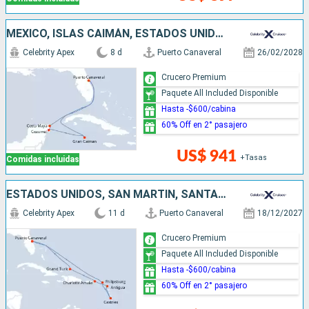
MÉXICO, ISLAS CAIMÁN, ESTADOS UNIDOS
Celebrity Apex
8 d
Puerto Canaveral
26/02/2028
Crucero Premium
Paquete All Included Disponible
Hasta -$600/cabina
60% Off en 2° pasajero
US$ 941
+Tasas
Comidas incluidas
ESTADOS UNIDOS, SAN MARTÍN, SANTA LUCIA, ANTIGUA Y BARBUDA
Celebrity Apex
11 d
Puerto Canaveral
18/12/2027
Crucero Premium
Paquete All Included Disponible
Hasta -$600/cabina
60% Off en 2° pasajero