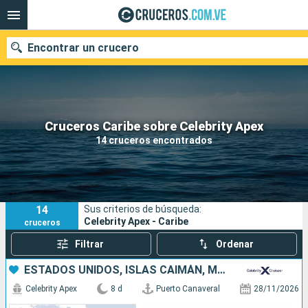
Encontrar un crucero
Nuestros destinos
Cruceros Caribe sobre Celebrity Apex
14 cruceros encontrados
Fecha de salida
Puertos
Compañías
14
Sus criterios de búsqueda:
Buscar
Celebrity Apex - Caribe
cruceros
Filtrar
Ordenar
ESTADOS UNIDOS, ISLAS CAIMÁN, MÉXICO
Celebrity Apex
8 d
Puerto Canaveral
28/11/2026