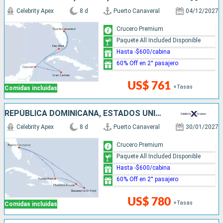
Celebrity Apex
8 d
Puerto Canaveral
04/12/2027
Crucero Premium
Paquete All Included Disponible
Hasta -$600/cabina
60% Off en 2° pasajero
US$ 761
+Tasas
Comidas incluidas
REPÚBLICA DOMINICANA, ESTADOS UNIDOS
Celebrity Apex
8 d
Puerto Canaveral
30/01/2027
Crucero Premium
Paquete All Included Disponible
Hasta -$600/cabina
60% Off en 2° pasajero
US$ 780
+Tasas
Comidas incluidas