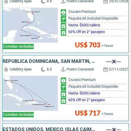
Celebrity Apex
8 d
Puerto Canaveral
29/01/2028
Crucero Premium
Paquete All Included Disponible
Hasta -$600/cabina
60% Off en 2° pasajero
US$ 703
+Tasas
Comidas incluidas
REPÚBLICA DOMINICANA, SAN MARTÍN, ESTADOS UNIDOS
Celebrity Apex
8 d
Puerto Canaveral
27/11/2027
Crucero Premium
Paquete All Included Disponible
Hasta -$600/cabina
60% Off en 2° pasajero
US$ 717
+Tasas
Comidas incluidas
ESTADOS UNIDOS, MÉXICO, ISLAS CAIMÁN