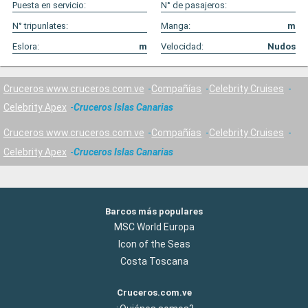
Puesta en servicio:
N° de pasajeros:
N° tripunlates:
Manga:
m
Eslora:
m
Velocidad:
Nudos
Cruceros www.cruceros.com.ve
Compañías
Celebrity Cruises
Celebrity Apex
Cruceros Islas Canarias
Cruceros www.cruceros.com.ve
Compañías
Celebrity Cruises
Celebrity Apex
Cruceros Islas Canarias
Barcos más populares
MSC World Europa
Icon of the Seas
Costa Toscana
Cruceros.com.ve