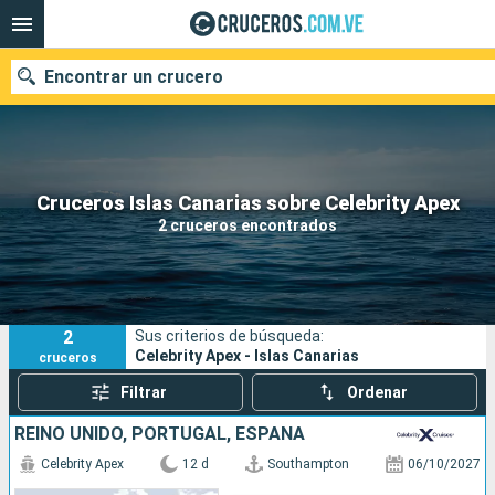
Encontrar un crucero
Nuestros destinos
Cruceros Islas Canarias sobre Celebrity Apex
2 cruceros encontrados
Fecha de salida
Puertos
Compañías
2
Sus criterios de búsqueda:
Buscar
Celebrity Apex - Islas Canarias
cruceros
Filtrar
Ordenar
REINO UNIDO, PORTUGAL, ESPAÑA
Celebrity Apex
12 d
Southampton
06/10/2027