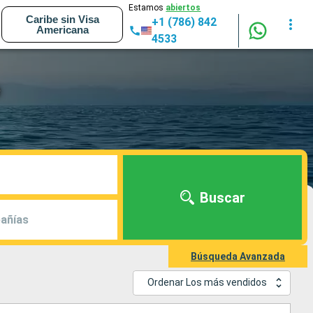
Estamos
abiertos
Caribe sin Visa
+1 (786) 842
Americana
4533
e
Buscar
añías
Búsqueda Avanzada
Ordenar Los más vendidos