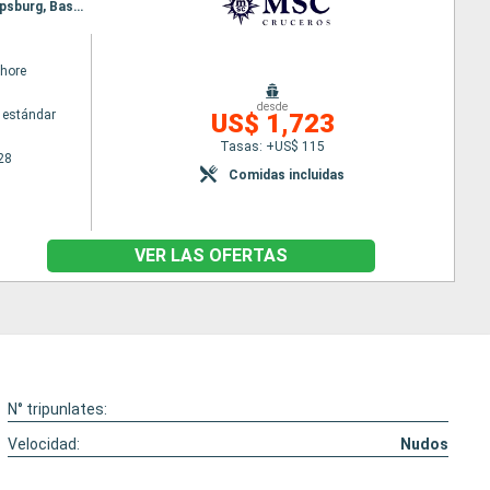
Itinerario : Miami, Nassau, Ocean cay MSC marine reserve, Georgetown Islas Caiman, Miami, Philipsburg, Basseterre (St Kitts), Charlotte Amalie, Amber Cove, Miami
hore
desde
 estándar
US$ 1,723
Tasas: +US$ 115
28
Comidas incluidas
VER LAS OFERTAS
N° tripunlates:
Velocidad:
Nudos