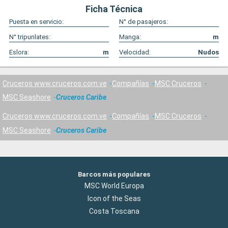
Ficha Técnica
Puesta en servicio:
N° de pasajeros:
N° tripunlates:
Manga:
m
Eslora:
m
Velocidad:
Nudos
Cruceros www.cruceros.com.ve
Compañías
MSC Cruceros
MSC Seashore
Cruceros Caribe
Cruceros www.cruceros.com.ve
Compañías
MSC Cruceros
MSC Seashore
Cruceros Caribe
Barcos más populares
MSC World Europa
Icon of the Seas
Costa Toscana