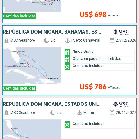
US$ 698
+Tasas
Comidas incluidas
REPÚBLICA DOMINICANA, BAHAMAS, ESTADOS UNIDOS
MSC Seashore
8 d
Puerto Canaveral
27/12/2026
Niños Gratis
Oferta en paquete de bebidas
Comidas incluidas
US$ 786
+Tasas
Comidas incluidas
REPÚBLICA DOMINICANA, ESTADOS UNIDOS, ANTIGUA Y BARBUDA, SAN MARTÍN
MSC Seashore
9 d
Miami
20/11/2027
Comidas incluidas