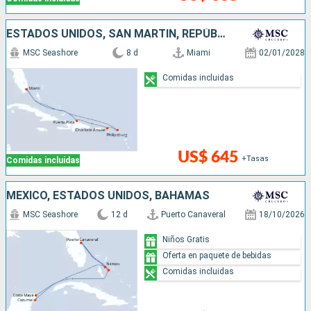
ESTADOS UNIDOS, SAN MARTÍN, REPÚBLICA DOMINICANA
MSC Seashore
8 d
Miami
02/01/2028
Comidas incluidas
US$ 645
+Tasas
Comidas incluidas
MÉXICO, ESTADOS UNIDOS, BAHAMAS
MSC Seashore
12 d
Puerto Canaveral
18/10/2026
Niños Gratis
Oferta en paquete de bebidas
Comidas incluidas