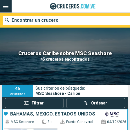
Encontrar un crucero
Nuestros destinos
Cruceros Caribe sobre MSC Seashore
45 cruceros encontrados
Fecha de salida
Puertos
Compañías
45
Sus criterios de búsqueda:
Buscar
MSC Seashore - Caribe
cruceros
Filtrar
Ordenar
BAHAMAS, MÉXICO, ESTADOS UNIDOS
MSC Seashore
8 d
Puerto Canaveral
04/10/2026