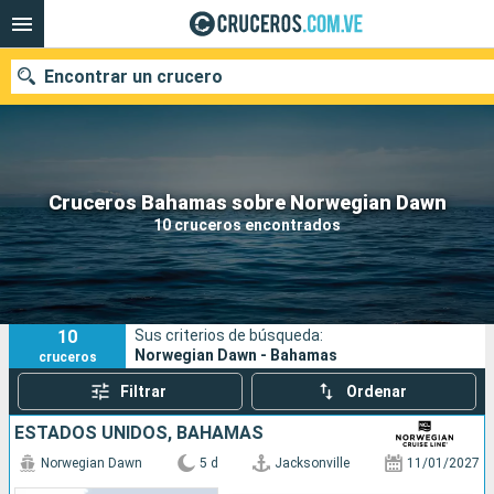
Encontrar un crucero
Nuestros destinos
Cruceros Bahamas sobre Norwegian Dawn
10 cruceros encontrados
Fecha de salida
Puertos
Compañías
10
Sus criterios de búsqueda:
Buscar
Norwegian Dawn - Bahamas
cruceros
Filtrar
Ordenar
ESTADOS UNIDOS, BAHAMAS
Norwegian Dawn
5 d
Jacksonville
11/01/2027