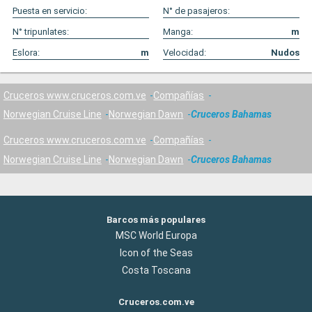
Puesta en servicio:
N° de pasajeros:
N° tripunlates:
Manga:
m
Eslora:
m
Velocidad:
Nudos
Cruceros www.cruceros.com.ve
Compañías
Norwegian Cruise Line
Norwegian Dawn
Cruceros Bahamas
Cruceros www.cruceros.com.ve
Compañías
Norwegian Cruise Line
Norwegian Dawn
Cruceros Bahamas
Barcos más populares
MSC World Europa
Icon of the Seas
Costa Toscana
Cruceros.com.ve