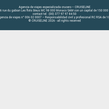
Agencia de viajes especializada crucero – CRUISELINE
6 rue du gabian Les flots bleus MC 98 000 Monaco SAM con un capital de 150 000
contact tel : (00) 377 97 97 84 50
gencia de viajes n° 006 02 0007 – Responsabilidad civil y profesional RC RSA de
© CRUISELINE 2026 - all rights reserved