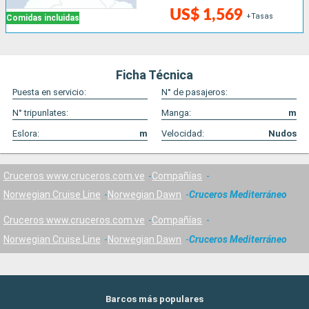
US$ 1,569
+Tasas
Comidas incluidas
Ficha Técnica
Puesta en servicio:
N° de pasajeros:
N° tripunlates:
Manga:
m
Eslora:
m
Velocidad:
Nudos
Cruceros www.cruceros.com.ve
Compañías
Norwegian Cruise Line
Norwegian Dawn
Cruceros Mediterráneo
Cruceros www.cruceros.com.ve
Compañías
Norwegian Cruise Line
Norwegian Dawn
Cruceros Mediterráneo
Barcos más populares