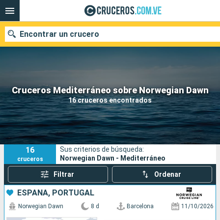
Encontrar un crucero
Nuestros destinos
Cruceros Mediterráneo sobre Norwegian Dawn
16 cruceros encontrados
Fecha de salida
Puertos
Compañías
16
Sus criterios de búsqueda:
Buscar
Norwegian Dawn - Mediterráneo
cruceros
Filtrar
Ordenar
ESPAÑA, PORTUGAL
Norwegian Dawn
8 d
Barcelona
11/10/2026