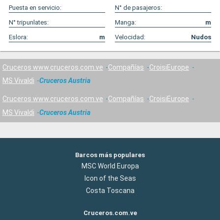
Puesta en servicio:
N° de pasajeros:
N° tripunlates:
Manga:
m
Eslora:
m
Velocidad:
Nudos
Cruceros www.cruceros.com.ve
Compañías
CroisiEurope
MS Vivaldi
Cruceros Austria
Cruceros www.cruceros.com.ve
Compañías
CroisiEurope
MS Vivaldi
Cruceros Austria
Barcos más populares
MSC World Europa
Icon of the Seas
Costa Toscana
Cruceros.com.ve