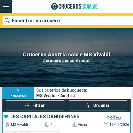
Encontrar un crucero
Nuestros destinos
Cruceros Austria sobre MS Vivaldi
2 cruceros encontrados
Fecha de salida
Puertos
Compañías
2
Sus criterios de búsqueda:
Buscar
MS Vivaldi - Austria
cruceros
Filtrar
Ordenar
LES CAPITALES DANUBIENNES
MS Vivaldi
5 d
Viena
17/11/2026