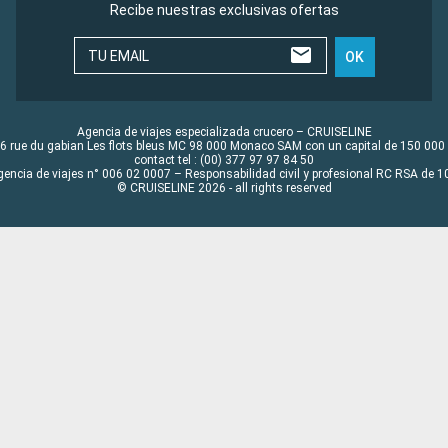
Recibe nuestras exclusivas ofertas
TU EMAIL
OK
Agencia de viajes especializada crucero – CRUISELINE
6 rue du gabian Les flots bleus MC 98 000 Monaco SAM con un capital de 150 000
contact tel : (00) 377 97 97 84 50
gencia de viajes n° 006 02 0007 – Responsabilidad civil y profesional RC RSA de
© CRUISELINE 2026 - all rights reserved