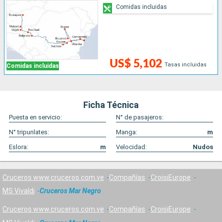
Comidas incluidas
US$ 5,102
Tasas incluidas
Comidas incluidas
Ficha Técnica
Puesta en servicio:
N° de pasajeros:
N° tripunlates:
Manga:
m
Eslora:
m
Velocidad:
Nudos
Cruceros www.cruceros.com.ve
Compañías
CroisiEurope
MS Vivaldi
Cruceros Mar Negro
Cruceros www.cruceros.com.ve
Compañías
CroisiEurope