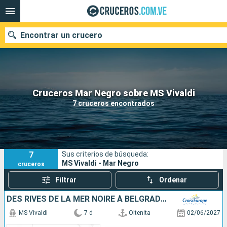
Encontrar un crucero
Nuestros destinos
Cruceros Mar Negro sobre MS Vivaldi
7 cruceros encontrados
Fecha de salida
Puertos
Compañías
7
Sus criterios de búsqueda:
Buscar
MS Vivaldi - Mar Negro
cruceros
Filtrar
Ordenar
DES RIVES DE LA MER NOIRE À BELGRADE - CROISIÈRE AU C½UR DE L'ÂME DES BALKANS (PORT-PORT)
MS Vivaldi
7 d
Oltenita
02/06/2027