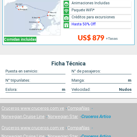
Animaciones Incluidas
Paquete WiFi*
Créditos para excursiones
Hasta 50% Off
US$ 879
+Tasas
Comidas incluidas
Ficha Técnica
Puesta en servicio:
N° de pasajeros:
N° tripunlates:
Manga:
m
Eslora:
m
Velocidad:
Nudos
Cruceros www.cruceros.com.ve
Compañías
Norwegian Cruise Line
Norwegian Star
Cruceros Artico
Cruceros www.cruceros.com.ve
Compañías
Norwegian Cruise Line
Norwegian Star
Cruceros Artico