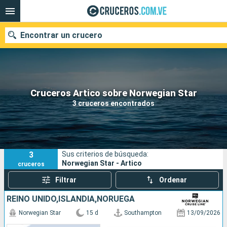
Encontrar un crucero
Nuestros destinos
Cruceros Artico sobre Norwegian Star
3 cruceros encontrados
Fecha de salida
Puertos
Compañías
3
Sus criterios de búsqueda:
Buscar
Norwegian Star - Artico
cruceros
Filtrar
Ordenar
REINO UNIDO,ISLANDIA,NORUEGA
Norwegian Star
15 d
Southampton
13/09/2026