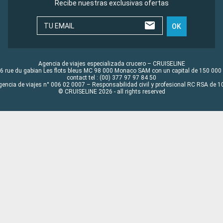
Recibe nuestras exclusivas ofertas
TU EMAIL
OK
Agencia de viajes especializada crucero – CRUISELINE
6 rue du gabian Les flots bleus MC 98 000 Monaco SAM con un capital de 150 000
contact tel : (00) 377 97 97 84 50
gencia de viajes n° 006 02 0007 – Responsabilidad civil y profesional RC RSA de
© CRUISELINE 2026 - all rights reserved