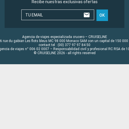
Recibe nuestras exclusivas ofertas
TU EMAIL
OK
Agencia de viajes especializada crucero – CRUISELINE
6 rue du gabian Les flots bleus MC 98 000 Monaco SAM con un capital de 150 000
contact tel : (00) 377 97 97 84 50
gencia de viajes n° 006 02 0007 – Responsabilidad civil y profesional RC RSA de
© CRUISELINE 2026 - all rights reserved