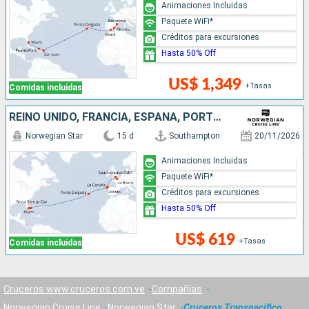
Animaciones Incluidas
Paquete WiFi*
Créditos para excursiones
Hasta 50% Off
US$ 1,349
+Tasas
Comidas incluidas
REINO UNIDO, FRANCIA, ESPAÑA, PORTUGAL, BAHAMAS, ESTADOS UNIDOS
Norwegian Star
15 d
Southampton
20/11/2026
Animaciones Incluidas
Paquete WiFi*
Créditos para excursiones
Hasta 50% Off
US$ 619
+Tasas
Comidas incluidas
Cruceros www.cruceros.com.ve
Compañías
Norwegian Cruise Line
Norwegian Star
Cruceros Transpacifico