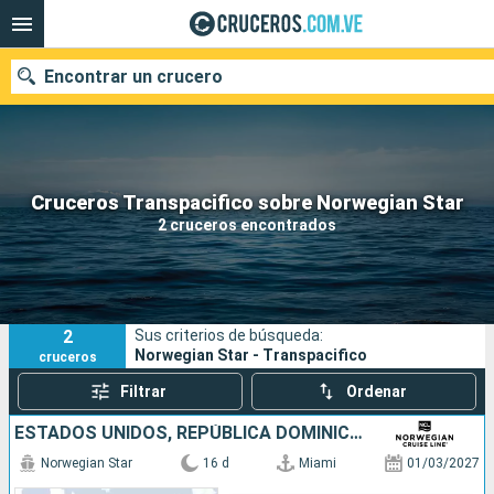
Encontrar un crucero
Nuestros destinos
Cruceros Transpacifico sobre Norwegian Star
2 cruceros encontrados
Fecha de salida
Puertos
Compañías
2
Sus criterios de búsqueda:
Buscar
Norwegian Star - Transpacifico
cruceros
Filtrar
Ordenar
ESTADOS UNIDOS, REPÚBLICA DOMINICANA, PUERTO RICO, PORTUGAL, ESPAÑA
Norwegian Star
16 d
Miami
01/03/2027