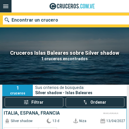
Encontrar un crucero
Nuestros destinos
Cruceros Islas Baleares sobre Silver shadow
1 cruceros encontrados
Fecha de salida
Puertos
Compañías
1
Sus criterios de búsqueda:
Buscar
Silver shadow - Islas Baleares
cruceros
Filtrar
Ordenar
ITALIA, ESPAÑA, FRANCIA
Silver shadow
13 d
Niza
13/04/2027