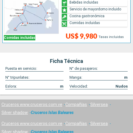
Bebidas incluidas
Servicio de mayordomo incluido
Cocina gastronómica
Comidas incluidas
US$ 9,980
Tasas incluidas
Comidas incluidas
Ficha Técnica
Puesta en servicio:
N° de pasajeros:
N° tripunlates:
Manga:
m
Eslora:
m
Velocidad:
Nudos
Cruceros www.cruceros.com.ve
Compañías
Silversea
Silver shadow
Cruceros Islas Baleares
Cruceros www.cruceros.com.ve
Compañías
Silversea
Silver shadow
Cruceros Islas Baleares