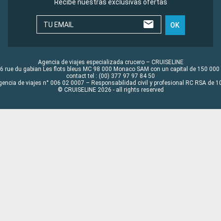
Recibe nuestras exclusivas ofertas
TU EMAIL
OK
Agencia de viajes especializada crucero – CRUISELINE
6 rue du gabian Les flots bleus MC 98 000 Monaco SAM con un capital de 150 000
contact tel : (00) 377 97 97 84 50
gencia de viajes n° 006 02 0007 – Responsabilidad civil y profesional RC RSA de
© CRUISELINE 2026 - all rights reserved