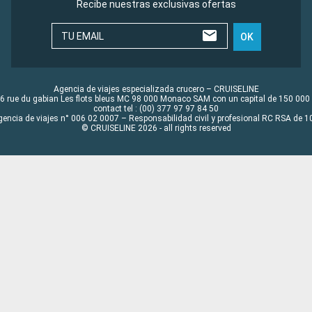
Recibe nuestras exclusivas ofertas
TU EMAIL
OK
Agencia de viajes especializada crucero – CRUISELINE
6 rue du gabian Les flots bleus MC 98 000 Monaco SAM con un capital de 150 000
contact tel : (00) 377 97 97 84 50
gencia de viajes n° 006 02 0007 – Responsabilidad civil y profesional RC RSA de
© CRUISELINE 2026 - all rights reserved