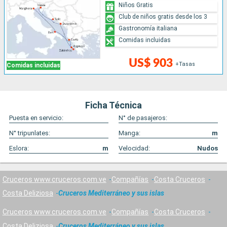
Niños Gratis
Club de niños gratis desde los 3
Gastronomía italiana
Comidas incluidas
US$ 903
+Tasas
Comidas incluidas
Ficha Técnica
Puesta en servicio:
N° de pasajeros:
N° tripunlates:
Manga:
m
Eslora:
m
Velocidad:
Nudos
Cruceros www.cruceros.com.ve
Compañías
Costa Cruceros
Costa Deliziosa
Cruceros Mediterráneo y sus islas
Cruceros www.cruceros.com.ve
Compañías
Costa Cruceros
Costa Deliziosa
Cruceros Mediterráneo y sus islas