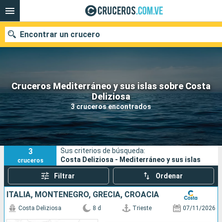
Encontrar un crucero
Cruceros Mediterráneo y sus islas sobre Costa
Nuestros destinos
Deliziosa
3 cruceros encontrados
Fecha de salida
Puertos
Compañías
3
Sus criterios de búsqueda:
Buscar
Costa Deliziosa - Mediterráneo y sus islas
cruceros
Filtrar
Ordenar
ITALIA, MONTENEGRO, GRECIA, CROACIA
Costa Deliziosa
8 d
Trieste
07/11/2026