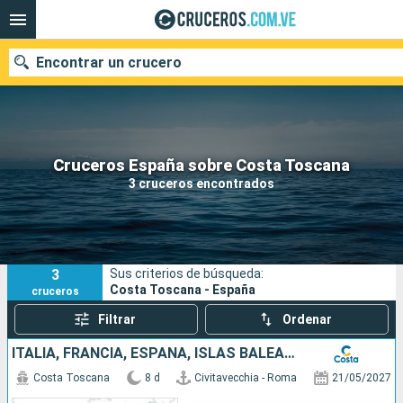
Encontrar un crucero
Nuestros destinos
Cruceros España sobre Costa Toscana
3 cruceros encontrados
Fecha de salida
Puertos
Compañías
3
Sus criterios de búsqueda:
Buscar
Costa Toscana - España
cruceros
Filtrar
Ordenar
ITALIA, FRANCIA, ESPAÑA, ISLAS BALEARES
Costa Toscana
8 d
Civitavecchia - Roma
21/05/2027