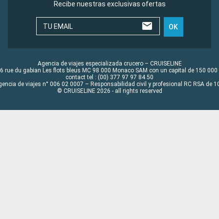
Recibe nuestras exclusivas ofertas
TU EMAIL
OK
Agencia de viajes especializada crucero – CRUISELINE
6 rue du gabian Les flots bleus MC 98 000 Monaco SAM con un capital de 150 000
contact tel : (00) 377 97 97 84 50
gencia de viajes n° 006 02 0007 – Responsabilidad civil y profesional RC RSA de
© CRUISELINE 2026 - all rights reserved