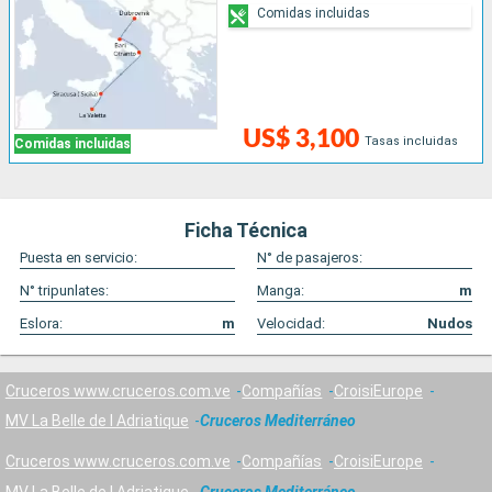
Comidas incluidas
US$ 3,100
Tasas incluidas
Comidas incluidas
Ficha Técnica
Puesta en servicio:
N° de pasajeros:
N° tripunlates:
Manga:
m
Eslora:
m
Velocidad:
Nudos
Cruceros www.cruceros.com.ve
Compañías
CroisiEurope
MV La Belle de l Adriatique
Cruceros Mediterráneo
Cruceros www.cruceros.com.ve
Compañías
CroisiEurope
MV La Belle de l Adriatique
Cruceros Mediterráneo