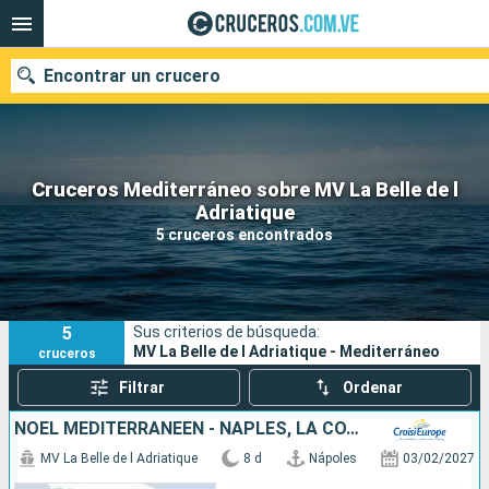
Encontrar un crucero
Cruceros Mediterráneo sobre MV La Belle de l
Nuestros destinos
Adriatique
5 cruceros encontrados
Fecha de salida
Puertos
Compañías
5
Sus criterios de búsqueda:
Buscar
MV La Belle de l Adriatique - Mediterráneo
cruceros
Filtrar
Ordenar
NOËL MÉDITERRANÉEN - NAPLES, LA CÔTE AMALFITAINE ET LA SICILE
MV La Belle de l Adriatique
8 d
Nápoles
03/02/2027