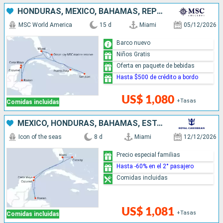
HONDURAS, MÉXICO, BAHAMAS, REPÚBLICA DOMINICANA, PUERTO RICO, ESTADOS UNIDOS
MSC World America
15 d
Miami
05/12/2026
Barco nuevo
Niños Gratis
Oferta en paquete de bebidas
Hasta $500 de crédito a bordo
US$ 1,080
+Tasas
Comidas incluidas
MÉXICO, HONDURAS, BAHAMAS, ESTADOS UNIDOS
Icon of the seas
8 d
Miami
12/12/2026
Precio especial familias
Hasta -60% en el 2° pasajero
Comidas incluidas
US$ 1,081
+Tasas
Comidas incluidas