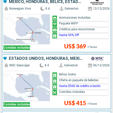
MÉXICO, HONDURAS, BELICE, ESTADOS UNIDOS
Norwegian Viva
8 d
Galveston
12/12/2026
Animaciones Incluidas
Paquete WiFi*
Créditos para excursiones
Hasta 50% Off
US$ 369
+Tasas
Comidas incluidas
ESTADOS UNIDOS, HONDURAS, MÉXICO
MSC Seascape
8 d
Galveston
06/12/2026
Niños Gratis
Oferta en paquete de bebidas
Hasta $500 de crédito a bordo
Comidas incluidas
US$ 415
+Tasas
Comidas incluidas