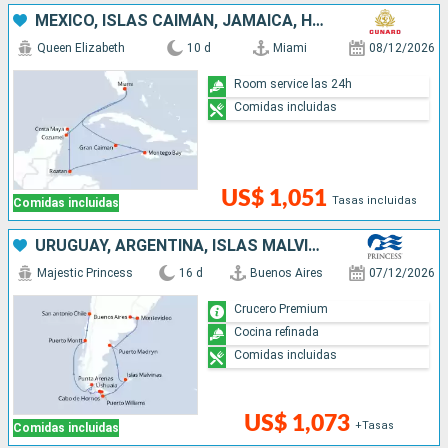
MÉXICO, ISLAS CAIMÁN, JAMAICA, HONDURAS, ESTADOS UNIDOS
Queen Elizabeth
10 d
Miami
08/12/2026
Room service las 24h
Comidas incluidas
US$ 1,051
Tasas incluidas
Comidas incluidas
URUGUAY, ARGENTINA, ISLAS MALVINAS, CHILE
Majestic Princess
16 d
Buenos Aires
07/12/2026
Crucero Premium
Cocina refinada
Comidas incluidas
US$ 1,073
+Tasas
Comidas incluidas