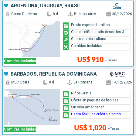
ARGENTINA, URUGUAY, BRASIL
Costa Diadema
8 d
Buenos Aires
30/12/2026
Precio especial familias
Club de niños gratis desde los 3
Gastronomía italiana
Comidas incluidas
US$ 910
+Tasas
Comidas incluidas
BARBADOS, REPÚBLICA DOMINICANA
MSC Opera
8 d
La Romana
14/12/2026
Niños Gratis
Oferta en paquete de bebidas
Sin visa americana*
Hasta $500 de crédito a bordo
US$ 1,020
+Tasas
Comidas incluidas