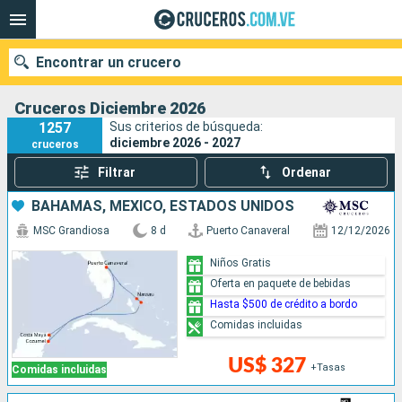
Encontrar un crucero
Cruceros Diciembre 2026
1257
Sus criterios de búsqueda:
diciembre 2026 - 2027
cruceros
Nuestros destinos
Filtrar
Ordenar
Fecha de salida
BAHAMAS, MÉXICO, ESTADOS UNIDOS
MSC Grandiosa
8 d
Puerto Canaveral
12/12/2026
Puertos
Compañías
Niños Gratis
Oferta en paquete de bebidas
Buscar
Hasta $500 de crédito a bordo
Comidas incluidas
US$ 327
+Tasas
Comidas incluidas