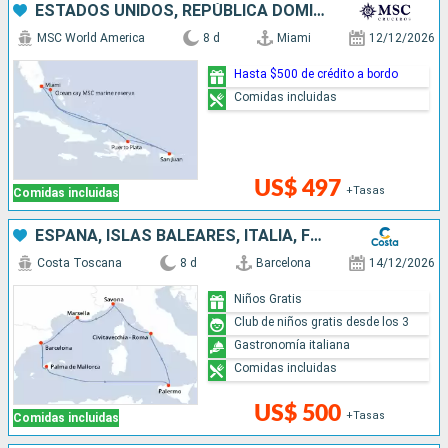
ESTADOS UNIDOS, REPÚBLICA DOMINICANA, PUERTO RICO, BAHAMAS
MSC World America
8 d
Miami
12/12/2026
Hasta $500 de crédito a bordo
Comidas incluidas
US$ 497
+Tasas
Comidas incluidas
ESPAÑA, ISLAS BALEARES, ITALIA, FRANCIA
Costa Toscana
8 d
Barcelona
14/12/2026
Niños Gratis
Club de niños gratis desde los 3
Gastronomía italiana
Comidas incluidas
US$ 500
+Tasas
Comidas incluidas