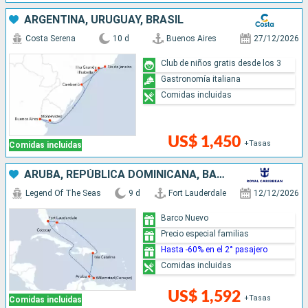
ARGENTINA, URUGUAY, BRASIL
Costa Serena
10 d
Buenos Aires
27/12/2026
Club de niños gratis desde los 3
Gastronomía italiana
Comidas incluidas
US$ 1,450
+Tasas
Comidas incluidas
ARUBA, REPÚBLICA DOMINICANA, BAHAMAS, ESTADOS UNIDOS
Legend Of The Seas
9 d
Fort Lauderdale
12/12/2026
Barco Nuevo
Precio especial familias
Hasta -60% en el 2° pasajero
Comidas incluidas
US$ 1,592
+Tasas
Comidas incluidas