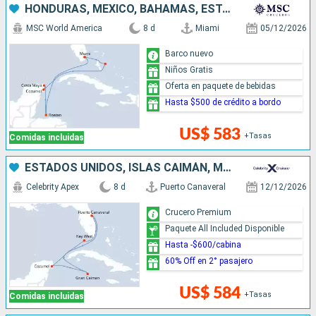
HONDURAS, MÉXICO, BAHAMAS, ESTADOS UNIDOS
MSC World America
8 d
Miami
05/12/2026
Barco nuevo
Niños Gratis
Oferta en paquete de bebidas
Hasta $500 de crédito a bordo
US$ 583
+Tasas
Comidas incluidas
ESTADOS UNIDOS, ISLAS CAIMÁN, MÉXICO
Celebrity Apex
8 d
Puerto Canaveral
12/12/2026
Crucero Premium
Paquete All Included Disponible
Hasta -$600/cabina
60% Off en 2° pasajero
US$ 584
+Tasas
Comidas incluidas