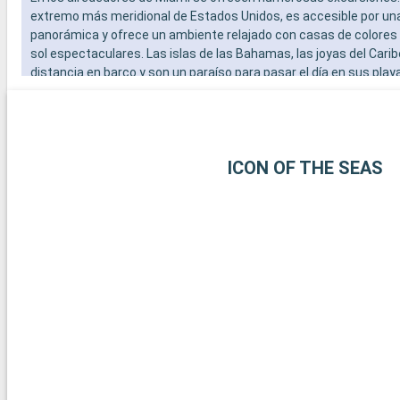
extremo más meridional de Estados Unidos, es accesible por un
panorámica y ofrece un ambiente relajado con casas de colores
sol espectaculares. Las islas de las Bahamas, las joyas del Carib
distancia en barco y son un paraíso para pasar el día en sus play
blanca. Para los amantes del submarinismo, los arrecifes de cor
Largo ofrecen una experiencia submarina extraordinaria. Estos 
alrededor de Miami revelan la belleza natural y la diversidad cultur
región.
ICON OF THE SEAS