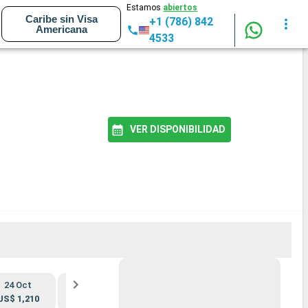
Estamos
abiertos
Caribe sin Visa
+1 (786) 842
Americana
4533
VER DISPONIBILIDAD
24 Oct
7 Nov
21 Nov
5 Dic
US$ 1,210
US$ 1,230
US$ 1,421
US$ 1,172