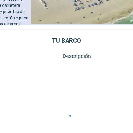
a carretera
 y puestas de
e, están a poca
as de arena
al de Cayo
destinos
TU BARCO
al de la
Descripción