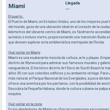
Llegada
Miami
---
El puerto :
El Puerto de Miami, en Estados Unidos, uno de los mayores puer
del mundo, goza de una ubicación ideal en el corazón de la ciudad
kilómetros del vibrante centro de Miami, es fácilmente accesible 
autobús o incluso metro, proporcionando una transición fluida a 
que deseen explorar esta emblemática metrópolis de Florida.
Qué visitar en Miami
Miami es una exuberante mezcla de cultura, arte y playas. Empie
distrito de Wynwood para admirar sus famosos murales y galería
vanguardista. El histórico distrito Art Decó de South Beach le tr
años 30 con sus coloridos edificios y su ambiente vintage. Para 
más natural, el Parque Nacional de los Everglades, a poca distan
ofrece una aventura por los pantanos, con la posibilidad de avis
Descubra la Pequeña Habana, donde la cultura cubana se palpa 
esquina.
Qué visitar en la zona
En los alrededores de Miami se ofrecen numerosas excursiones. 