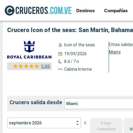
Destinos
Compañías
Ver las 151 fotos siguientes
Crucero Icon of the seas: San Martín, Baham
Otras salida
Icon of the seas
Miami
19/09/2026
8 d / 7 n
5.0/5
Cabina Interna
Crucero salida desde
Miami
septiembre 2026
8 Ago
Completo
U