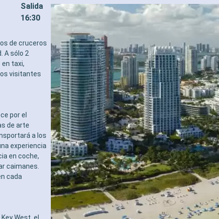
Salida
16:30
tos de cruceros
. A sólo 2
en taxi,
los visitantes
ce por el
s de arte
ansportará a los
una experiencia
cia en coche,
tar caimanes.
en cada
Key West, el