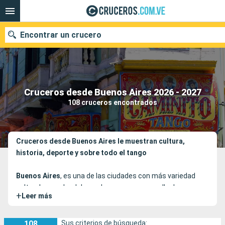
Encontrar un crucero
Nuestros destinos
Cruceros desde Buenos Aires 2026 - 2027
108 cruceros encontrados
Fecha de salida
Puertos
Compañías
Cruceros desde Buenos Aires le muestran cultura,
historia, deporte y sobre todo el tango
Buscar
Buenos Aires
, es una de las ciudades con más variedad
cultural y popular del mundo, que posee un sello de
+
Leer más
identidad propio:
el tango, un ritmo pasional y lleno de
sentimiento
. En su Crucero desde Buenos Aires le
aconsejamos que visite los lugares donde se ha creado
108
Sus criterios de búsqueda: