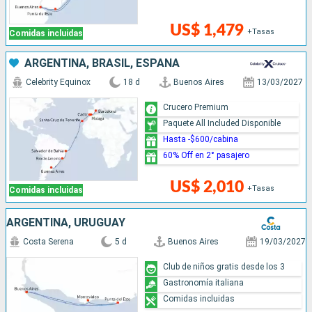
US$ 1,479
+Tasas
Comidas incluidas
ARGENTINA, BRASIL, ESPAÑA
Celebrity Equinox
18 d
Buenos Aires
13/03/2027
Crucero Premium
Paquete All Included Disponible
Hasta -$600/cabina
60% Off en 2° pasajero
US$ 2,010
+Tasas
Comidas incluidas
ARGENTINA, URUGUAY
Costa Serena
5 d
Buenos Aires
19/03/2027
Club de niños gratis desde los 3
Gastronomía italiana
Comidas incluidas