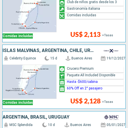
Club de niños gratis desde los 3
Gastronomía italiana
Comidas incluidas
US$ 2,113
+Tasas
Comidas incluidas
ISLAS MALVINAS, ARGENTINA, CHILE, URUGUAY
Celebrity Equinox
15 d
Buenos Aires
19/12/2027
Crucero Premium
Paquete All Included Disponible
Hasta -$600/cabina
60% Off en 2° pasajero
US$ 2,128
+Tasas
Comidas incluidas
ARGENTINA, BRASIL, URUGUAY
MSC Splendida
10 d
Buenos Aires
05/01/2027