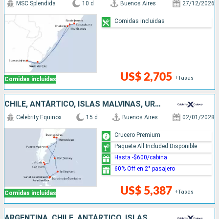
MSC Splendida
10 d
Buenos Aires
27/12/2026
Comidas incluidas
US$ 2,705
+Tasas
Comidas incluidas
CHILE, ANTÁRTICO, ISLAS MALVINAS, URUGUAY, ARGENTINA
Celebrity Equinox
15 d
Buenos Aires
02/01/2028
Crucero Premium
Paquete All Included Disponible
Hasta -$600/cabina
60% Off en 2° pasajero
US$ 5,387
+Tasas
Comidas incluidas
ARGENTINA, CHILE, ANTÁRTICO, ISLAS MALVINAS, URUGUAY