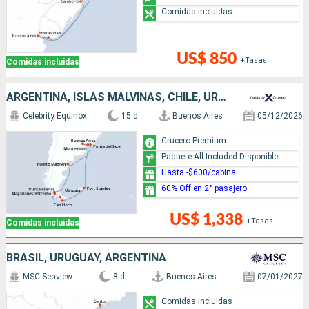
Comidas incluidas
US$ 850
+Tasas
Comidas incluidas
ARGENTINA, ISLAS MALVINAS, CHILE, URUGUAY
Celebrity Equinox
15 d
Buenos Aires
05/12/2026
Crucero Premium
Paquete All Included Disponible
Hasta -$600/cabina
60% Off en 2° pasajero
US$ 1,338
+Tasas
Comidas incluidas
BRASIL, URUGUAY, ARGENTINA
MSC Seaview
8 d
Buenos Aires
07/01/2027
Comidas incluidas