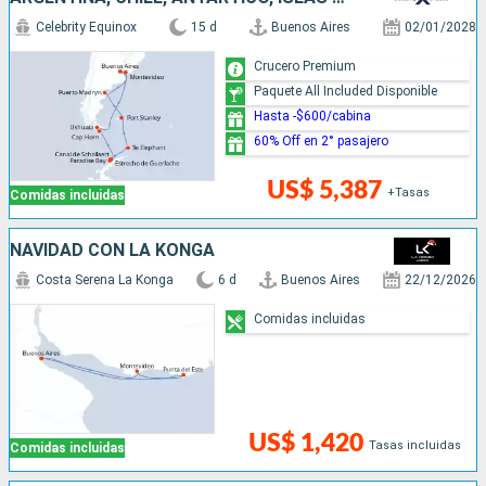
Celebrity Equinox
15 d
Buenos Aires
02/01/2028
Crucero Premium
Paquete All Included Disponible
Hasta -$600/cabina
60% Off en 2° pasajero
US$ 5,387
+Tasas
Comidas incluidas
NAVIDAD CON LA KONGA
Costa Serena La Konga
6 d
Buenos Aires
22/12/2026
Comidas incluidas
US$ 1,420
Tasas incluidas
Comidas incluidas