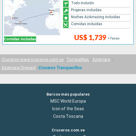
Todo incluido
Propinas incluidas
Noches AzAmazing incluidas
Comidas incluidas
US$ 1,739
+Tasas
Comidas incluidas
Cruceros www.cruceros.com.ve
Compañías
Azamara
Azamara Onward
Cruceros Transpacifico
Barcos más populares
MSC World Europa
Icon of the Seas
Costa Toscana
Cruceros.com.ve