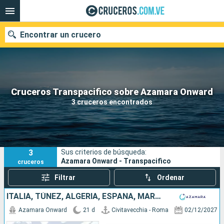
Encontrar un crucero
Nuestros destinos
Cruceros Transpacifico sobre Azamara Onward
3 cruceros encontrados
Fecha de salida
Puertos
Compañías
3
Sus criterios de búsqueda:
Buscar
Azamara Onward - Transpacifico
cruceros
Filtrar
Ordenar
ITALIA, TÚNEZ, ALGERIA, ESPAÑA, MARRUECOS, ESTADOS UNIDOS
Azamara Onward
21 d
Civitavecchia - Roma
02/12/2027