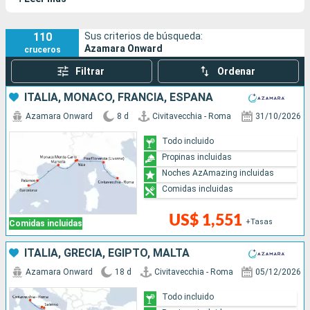
cuarta embarcación que se incorpora a la flota y será
inaugurado en 2.022. A bordo, sus pasajeros experimentarán
la alta calidad y el amable servicio que caracterizan a esta
110
Sus criterios de búsqueda:
Azamara Onward
cruceros
naviera.
Filtrar
Ordenar
ITALIA, MONACO, FRANCIA, ESPAÑA
Azamara Onward
8 d
Civitavecchia - Roma
31/10/2026
Todo incluido
Propinas incluidas
Noches AzAmazing incluidas
Comidas incluidas
US$ 1,551
+Tasas
Comidas incluidas
ITALIA, GRECIA, EGIPTO, MALTA
Azamara Onward
18 d
Civitavecchia - Roma
05/12/2026
Todo incluido