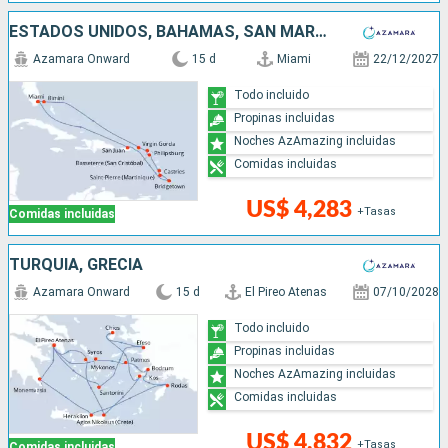
ESTADOS UNIDOS, BAHAMAS, SAN MARTÍN, SANTA LUCIA, BARBADOS, PUERTO RICO
Azamara Onward
15 d
Miami
22/12/2027
Todo incluido
Propinas incluidas
Noches AzAmazing incluidas
Comidas incluidas
US$ 4,283
+Tasas
Comidas incluidas
TURQUÍA, GRECIA
Azamara Onward
15 d
El Pireo Atenas
07/10/2028
Todo incluido
Propinas incluidas
Noches AzAmazing incluidas
Comidas incluidas
US$ 4,832
+Tasas
Comidas incluidas