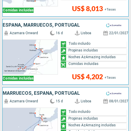
US$ 8,013
+Tasas
Comidas incluidas
ESPAÑA, MARRUECOS, PORTUGAL
Azamara Onward
16 d
Lisboa
22/01/2027
Todo incluido
Propinas incluidas
Noches AzAmazing incluidas
Comidas incluidas
US$ 4,202
+Tasas
Comidas incluidas
MARRUECOS, ESPAÑA, PORTUGAL
Azamara Onward
15 d
Lisboa
08/01/2027
Todo incluido
Propinas incluidas
Noches AzAmazing incluidas