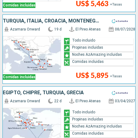
US$ 5,463
+Tasas
Comidas incluidas
TURQUÍA, ITALIA, CROACIA, MONTENEGRO, GRECIA
Azamara Onward
19 d
El Pireo Atenas
08/07/2028
Todo incluido
Propinas incluidas
Noches AzAmazing incluidas
Comidas incluidas
US$ 5,895
+Tasas
Comidas incluidas
EGIPTO, CHIPRE, TURQUÍA, GRECIA
Azamara Onward
22 d
El Pireo Atenas
03/04/2027
Todo incluido
Propinas incluidas
Noches AzAmazing incluidas
Comidas incluidas