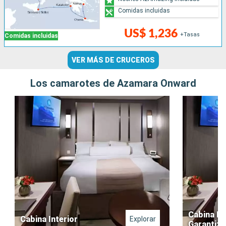
Comidas incluidas
US$ 1,236
+Tasas
Comidas incluidas
VER MÁS DE CRUCEROS
Los camarotes de Azamara Onward
Cabina In
Cabina Interior
Explorar
Garantiz