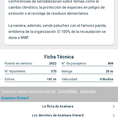
conferencias de sensibilización sobre temas como el
cambio climático, la protección de especies en peligro de
extinción o el reciclaje de residuos alimentarios.
La naviera, además, vende peluches con el famoso panda,
emblema de la organización. El 100% de la recaudación se
dona a WWF.
Ficha Técnica
Puesta en servicio:
2022
N° de pasajeros:
804
N° tripunlates:
373
Manga:
25
m
Eslora:
181
m
Velocidad:
0
Nudos
Cruceros www.cruceros.com.ve
Compañías
Azamara
Azamara Onward
La flota de Azamara
Los destinos de Azamara Onward