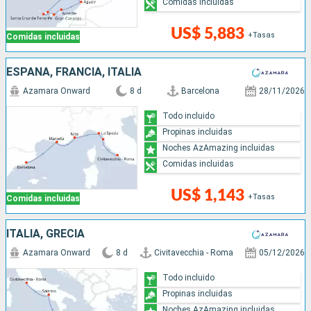
Comidas incluidas
US$ 5,883
+Tasas
Comidas incluidas
ESPAÑA, FRANCIA, ITALIA
Azamara Onward
8 d
Barcelona
28/11/2026
Todo incluido
Propinas incluidas
Noches AzAmazing incluidas
Comidas incluidas
US$ 1,143
+Tasas
Comidas incluidas
ITALIA, GRECIA
Azamara Onward
8 d
Civitavecchia - Roma
05/12/2026
Todo incluido
Propinas incluidas
Noches AzAmazing incluidas