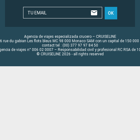
TU EMAIL
OK
Agencia de viajes especializada crucero – CRUISELINE
6 rue du gabian Les flots bleus MC 98 000 Monaco SAM con un capital de 150 000
contact tel : (00) 377 97 97 84 50
gencia de viajes n° 006 02 0007 – Responsabilidad civil y profesional RC RSA de
© CRUISELINE 2026 - all rights reserved