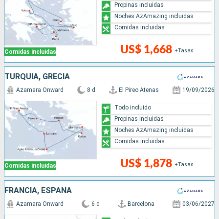
Propinas incluidas
Noches AzAmazing incluidas
Comidas incluidas
US$ 1,668
+Tasas
Comidas incluidas
TURQUÍA, GRECIA
Azamara Onward
8 d
El Pireo Atenas
19/09/2026
Todo incluido
Propinas incluidas
Noches AzAmazing incluidas
Comidas incluidas
US$ 1,878
+Tasas
Comidas incluidas
FRANCIA, ESPAÑA
Azamara Onward
6 d
Barcelona
03/06/2027