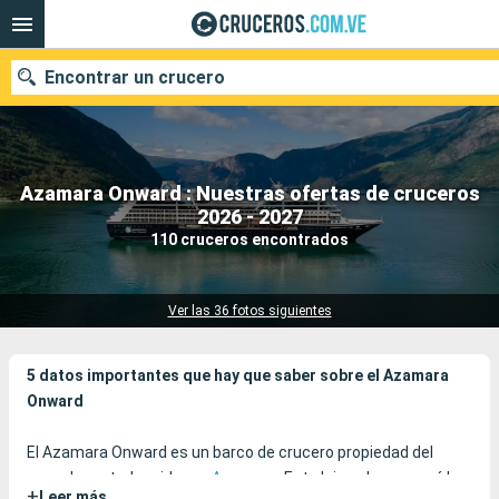
Encontrar un crucero
Azamara Onward : Nuestras ofertas de cruceros
Nuestros destinos
2026 - 2027
110 cruceros encontrados
Fecha de salida
Puertos
Compañías
Ver las 36 fotos siguientes
Buscar
5 datos importantes que hay que saber sobre el Azamara
Onward
El Azamara Onward es un barco de crucero propiedad del
armador estadounidense
Azamara
. Este lujoso barco será la
+
Leer más