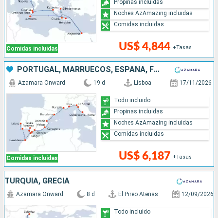
Propinas incluidas
Noches AzAmazing incluidas
Comidas incluidas
US$ 4,844
+Tasas
Comidas incluidas
PORTUGAL, MARRUECOS, ESPAÑA, FRANCIA, ITALIA
Azamara Onward
19 d
Lisboa
17/11/2026
Todo incluido
Propinas incluidas
Noches AzAmazing incluidas
Comidas incluidas
US$ 6,187
+Tasas
Comidas incluidas
TURQUÍA, GRECIA
Azamara Onward
8 d
El Pireo Atenas
12/09/2026
Todo incluido