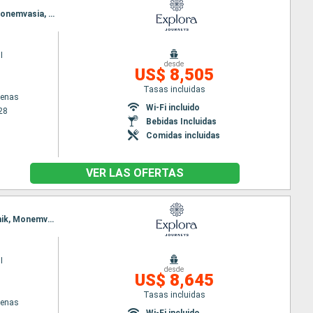
Itinerario : El Pireo Atenas, Mykonos, Corfú, Kotor, Split, Rovinj, Fusina, Koper, Hvar, Dubrovnik, Monemvasia, Syros, El Pireo Atenas
I
desde
US$ 8,505
Tasas incluidas
tenas
Wi-Fi incluido
28
Bebidas Incluidas
Comidas incluidas
VER LAS OFERTAS
Itinerario : El Pireo Atenas, Mykonos, Corfú, Kotor, Bari, Split, Rovinj, Fusina, Koper, Hvar, Dubrovnik, Monemvasia, Syros, El Pireo Atenas
I
desde
US$ 8,645
Tasas incluidas
tenas
Wi-Fi incluido