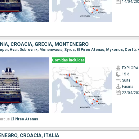
14/04/20
ENIA, CROACIA, GRECIA, MONTENEGRO
Comidas incluidas
EXPLORA 
15 d
Suite
Fusina
22/04/20
arque:
El Pireo Atenas
NEGRO, CROACIA, ITALIA