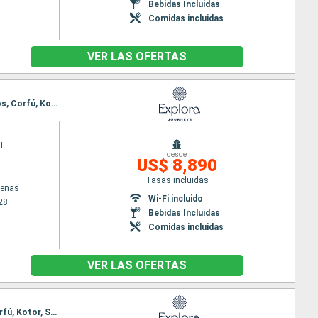
Bebidas Incluidas
Comidas incluidas
VER LAS OFERTAS
Itinerario : El Pireo Atenas, Volos, Salónica, Estambul, Lesbos, Santoríni, El Pireo Atenas, Mykonos, Corfú, Kotor, Bari, Split, Rovinj, Fusina
I
desde
US$ 8,890
Tasas incluidas
tenas
Wi-Fi incluido
28
Bebidas Incluidas
Comidas incluidas
VER LAS OFERTAS
Itinerario : El Pireo Atenas, Volos, Rodas, Kusadasi, Milos, Patmos, El Pireo Atenas, Mykonos, Corfú, Kotor, Split, Rovinj, Fusina