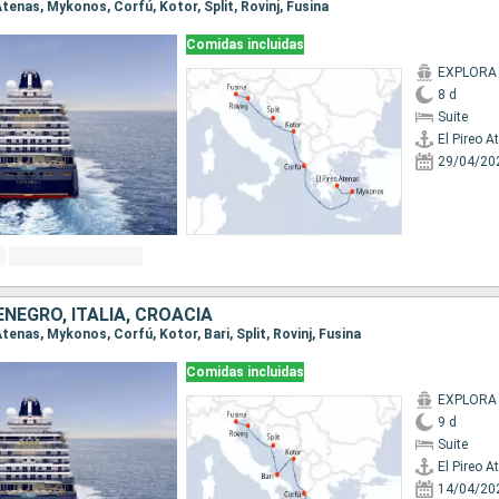
 Atenas, Mykonos, Corfú, Kotor, Split, Rovinj, Fusina
Comidas incluidas
EXPLORA 
8 d
Suite
El Pireo A
29/04/20
NEGRO, ITALIA, CROACIA
 Atenas, Mykonos, Corfú, Kotor, Bari, Split, Rovinj, Fusina
Comidas incluidas
EXPLORA 
9 d
Suite
El Pireo A
14/04/20