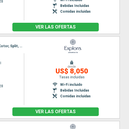
28
Bebidas Incluidas
Comidas incluidas
VER LAS OFERTAS
Itinerario : Fusina, Koper, Hvar, Dubrovnik, Monemvasia, Syros, El Pireo Atenas, Mykonos, Corfú, Kotor, Split, Rovinj, Fusina
I
desde
US$ 8,050
Tasas incluidas
Wi-Fi incluido
28
Bebidas Incluidas
Comidas incluidas
VER LAS OFERTAS