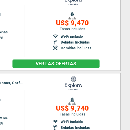
I
desde
US$ 9,470
Tasas incluidas
tenas
Wi-Fi incluido
28
Bebidas Incluidas
Comidas incluidas
VER LAS OFERTAS
Itinerario : El Pireo Atenas, Skianthos, Salónica, Estambul, Lesbos, Santoríni, El Pireo Atenas, Mykonos, Corfú, Kotor, Split, Rovinj, Fusina
I
desde
US$ 9,740
Tasas incluidas
tenas
Wi-Fi incluido
28
Bebidas Incluidas