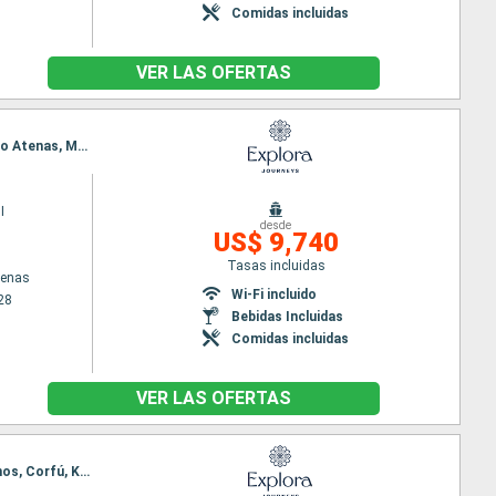
Comidas incluidas
VER LAS OFERTAS
Itinerario : El Pireo Atenas, Volos, Paros, Agios Nikolaus (Crete), Kusadasi, Milos, Patmos, El Pireo Atenas, Mykonos, Corfú, Kotor, Split, Rovinj, Fusina
I
desde
US$ 9,740
Tasas incluidas
tenas
Wi-Fi incluido
28
Bebidas Incluidas
Comidas incluidas
VER LAS OFERTAS
Itinerario : El Pireo Atenas, Volos, Paros, Rodas, Kusadasi, Milos, Patmos, El Pireo Atenas, Mykonos, Corfú, Kotor, Split, Rovinj, Fusina