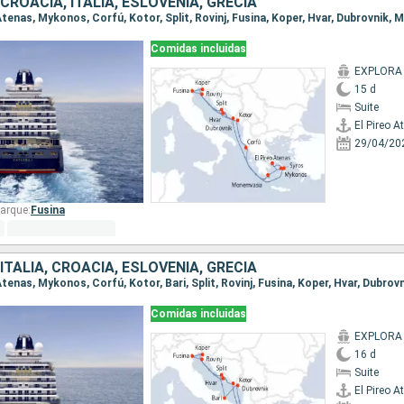
ROACIA, ITALIA, ESLOVENIA, GRECIA
Comidas incluidas
EXPLORA 
15 d
Suite
El Pireo A
29/04/20
arque:
Fusina
TALIA, CROACIA, ESLOVENIA, GRECIA
Comidas incluidas
EXPLORA 
16 d
Suite
El Pireo A