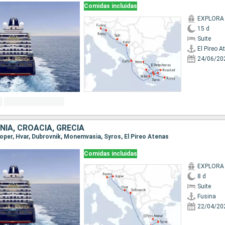
Comidas incluidas
EXPLORA 
15 d
Suite
El Pireo A
24/06/20
ENIA, CROACIA, GRECIA
 Koper, Hvar, Dubrovnik, Monemvasia, Syros, El Pireo Atenas
Comidas incluidas
EXPLORA 
8 d
Suite
Fusina
22/04/20