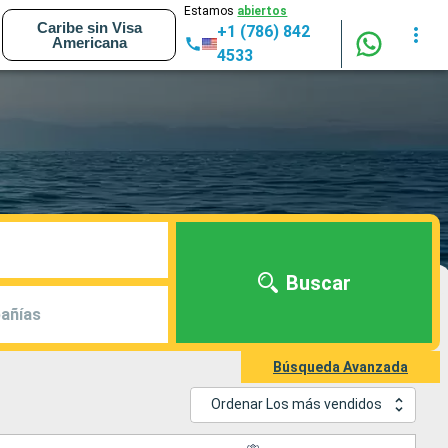
Estamos
abiertos
Caribe sin Visa
+1 (786) 842
Americana
4533
Buscar
añías
Búsqueda Avanzada
Ordenar Los más vendidos