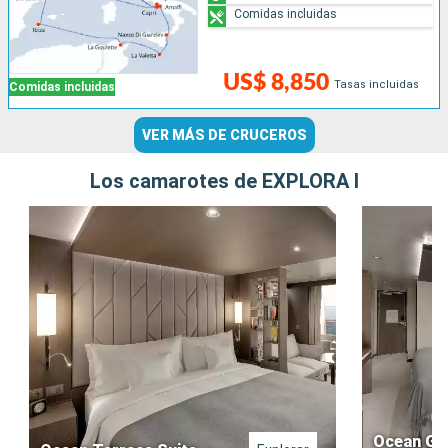
Comidas incluidas
US$ 8,850
Tasas incluidas
Comidas incluidas
VER MÁS DE CRUCEROS
Los camarotes de EXPLORA I
Ocean Gr