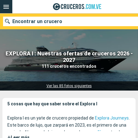
Encontrar un crucero
EXPLORA I : Nuestras ofertas de cruceros 2026 -
Nuestros destinos
2027
111 cruceros encontrados
Fecha de salida
Puertos
Compañías
Ver las 85 fotos siguientes
Buscar
5 cosas que hay que saber sobre el Explora I
Explora I es un yate de crucero propiedad de
Explora Journeys
.
Este barco de lujo, que zarpará en 2023, es el primero de una
serie de 4 barcos de lujo con los que la
compañía
pretende
+
Leer más