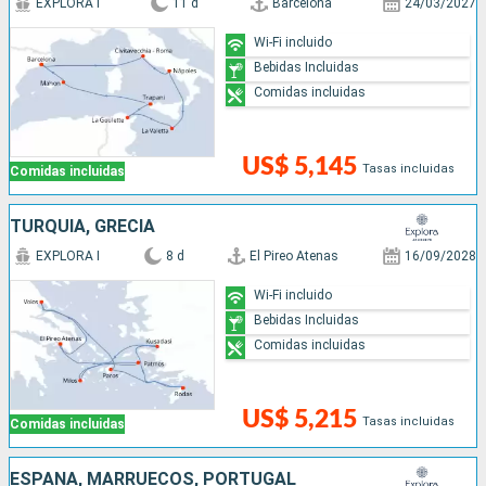
EXPLORA I
11 d
Barcelona
24/03/2027
Wi-Fi incluido
Bebidas Incluidas
Comidas incluidas
US$ 5,145
Tasas incluidas
Comidas incluidas
TURQUÍA, GRECIA
EXPLORA I
8 d
El Pireo Atenas
16/09/2028
Wi-Fi incluido
Bebidas Incluidas
Comidas incluidas
US$ 5,215
Tasas incluidas
Comidas incluidas
ESPAÑA, MARRUECOS, PORTUGAL