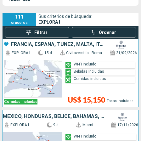
organizar viajes de nueva generación: usted es el centro de
toda la atención y vive experiencias únicas y personalizadas.
111
Sus criterios de búsqueda:
EXPLORA I
cruceros
Filtrar
Ordenar
FRANCIA, ESPAÑA, TÚNEZ, MALTA, ITALIA
EXPLORA I
15 d
Civitavecchia - Roma
21/09/2026
Wi-Fi incluido
Bebidas Incluidas
Comidas incluidas
US$ 15,150
Tasas incluidas
Comidas incluidas
MÉXICO, HONDURAS, BELICE, BAHAMAS, ESTADOS UNIDOS
EXPLORA I
9 d
Miami
17/11/2026
Wi-Fi incluido