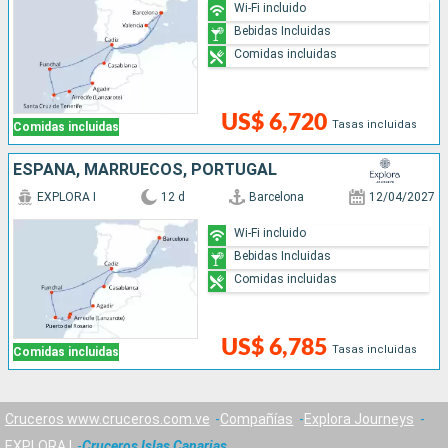
Wi-Fi incluido
Bebidas Incluidas
Comidas incluidas
US$ 6,720
Tasas incluidas
Comidas incluidas
ESPAÑA, MARRUECOS, PORTUGAL
EXPLORA I
12 d
Barcelona
12/04/2027
Wi-Fi incluido
Bebidas Incluidas
Comidas incluidas
US$ 6,785
Tasas incluidas
Comidas incluidas
Cruceros www.cruceros.com.ve
Compañías
Explora Journeys
EXPLORA I
Cruceros Islas Canarias