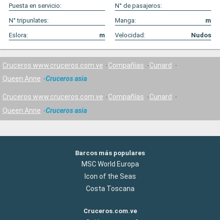
Puesta en servicio:
N° de pasajeros:
N° tripunlates:
Manga:
m
Eslora:
m
Velocidad:
Nudos
Cruceros www.cruceros.com.ve
Compañías
Cunard
Queen Anne
Cruceros asia
Cruceros www.cruceros.com.ve
Compañías
Cunard
Queen Anne
Cruceros asia
Barcos más populares
MSC World Europa
Icon of the Seas
Costa Toscana
Cruceros.com.ve