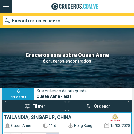
Encontrar un crucero
Nuestros destinos
Cruceros asia sobre Queen Anne
6 cruceros encontrados
Fecha de salida
Puertos
Compañías
6
Sus criterios de búsqueda:
Buscar
Queen Anne - asia
cruceros
Filtrar
Ordenar
TAILANDIA, SINGAPUR, CHINA
Queen Anne
11 d
Hong Kong
15/03/2028