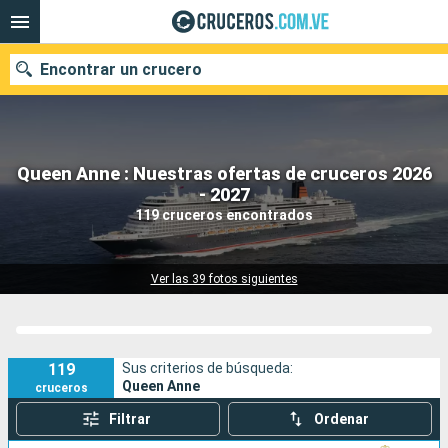
Encontrar un crucero
Queen Anne : Nuestras ofertas de cruceros 2026
Nuestros destinos
- 2027
119 cruceros encontrados
Fecha de salida
Puertos
Compañías
Ver las 39 fotos siguientes
Buscar
119
Sus criterios de búsqueda:
Queen Anne
cruceros
Filtrar
Ordenar