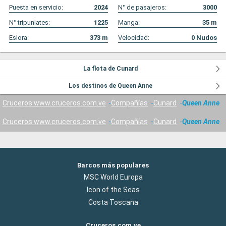
Puesta en servicio:
2024
N° de pasajeros:
3000
N° tripunlates:
1225
Manga:
35
m
Eslora:
373
m
Velocidad:
0
Nudos
La flota de Cunard
Los destinos de Queen Anne
Cruceros www.cruceros.com.ve
Compañías
Cunard
Queen Anne
Cruceros www.cruceros.com.ve
Compañías
Cunard
Queen Anne
Barcos más populares
MSC World Europa
Icon of the Seas
Costa Toscana
Cruceros.com.ve