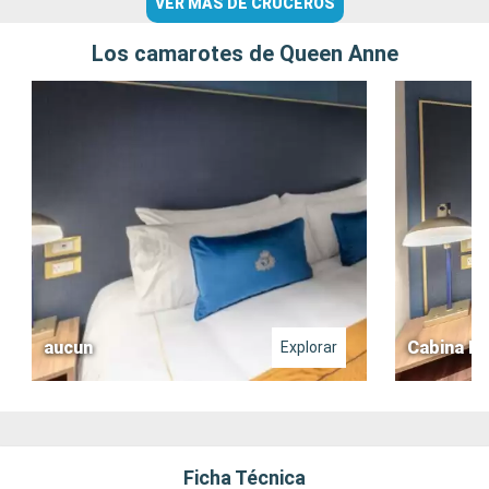
VER MÁS DE CRUCEROS
Los camarotes de Queen Anne
aucun
Cabina Bri
Explorar
Ficha Técnica