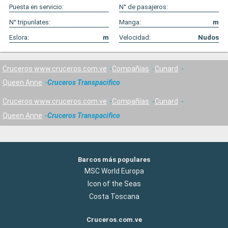
Puesta en servicio:
N° de pasajeros:
N° tripunlates:
Manga:
m
Eslora:
m
Velocidad:
Nudos
Cruceros www.cruceros.com.ve
Compañías
Cunard
Queen Anne
Cruceros Transpacifico
Cruceros www.cruceros.com.ve
Compañías
Cunard
Queen Anne
Cruceros Transpacifico
Barcos más populares
MSC World Europa
Icon of the Seas
Costa Toscana
Cruceros.com.ve