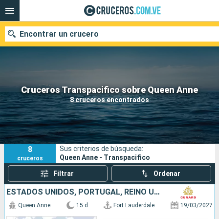
Encontrar un crucero
Nuestros destinos
Cruceros Transpacifico sobre Queen Anne
8 cruceros encontrados
Fecha de salida
Puertos
Compañías
8
Sus criterios de búsqueda:
Buscar
Queen Anne - Transpacifico
cruceros
Filtrar
Ordenar
ESTADOS UNIDOS, PORTUGAL, REINO UNIDO
Queen Anne
15 d
Fort Lauderdale
19/03/2027