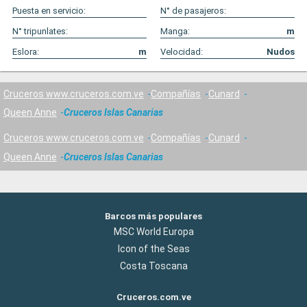
Puesta en servicio:
N° de pasajeros:
N° tripunlates:
Manga:
m
Eslora:
m
Velocidad:
Nudos
Cruceros www.cruceros.com.ve
Compañías
Cunard
Queen Anne
Cruceros Islas Canarias
Cruceros www.cruceros.com.ve
Compañías
Cunard
Queen Anne
Cruceros Islas Canarias
Barcos más populares
MSC World Europa
Icon of the Seas
Costa Toscana
Cruceros.com.ve