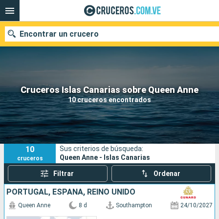
Encontrar un crucero
Nuestros destinos
Cruceros Islas Canarias sobre Queen Anne
10 cruceros encontrados
Fecha de salida
Puertos
Compañías
10
Sus criterios de búsqueda:
Buscar
Queen Anne - Islas Canarias
cruceros
Filtrar
Ordenar
PORTUGAL, ESPAÑA, REINO UNIDO
Queen Anne
8 d
Southampton
24/10/2027