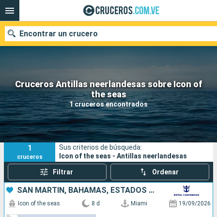
Encontrar un crucero
Cruceros Antillas neerlandesas sobre Icon of
Nuestros destinos
the seas
1 cruceros encontrados
Fecha de salida
Puertos
Compañías
1
Sus criterios de búsqueda:
Buscar
Icon of the seas - Antillas neerlandesas
cruceros
Filtrar
Ordenar
SAN MARTÍN, BAHAMAS, ESTADOS UNIDOS
Icon of the seas
8 d
Miami
19/09/2026