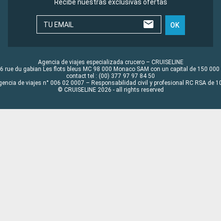
Recibe nuestras exclusivas ofertas
TU EMAIL
OK
Agencia de viajes especializada crucero – CRUISELINE
6 rue du gabian Les flots bleus MC 98 000 Monaco SAM con un capital de 150 000
contact tel : (00) 377 97 97 84 50
gencia de viajes n° 006 02 0007 – Responsabilidad civil y profesional RC RSA de
© CRUISELINE 2026 - all rights reserved