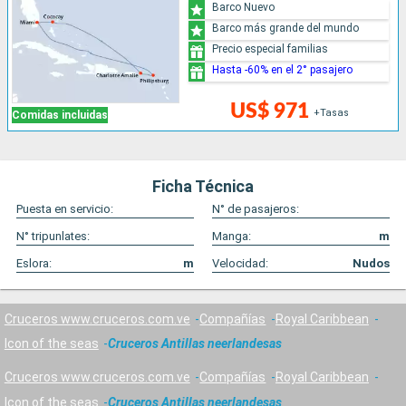
Barco Nuevo
Barco más grande del mundo
Precio especial familias
Hasta -60% en el 2° pasajero
US$ 971
+Tasas
Comidas incluidas
Ficha Técnica
Puesta en servicio:
N° de pasajeros:
N° tripunlates:
Manga:
m
Eslora:
m
Velocidad:
Nudos
Cruceros www.cruceros.com.ve
Compañías
Royal Caribbean
Icon of the seas
Cruceros Antillas neerlandesas
Cruceros www.cruceros.com.ve
Compañías
Royal Caribbean
Icon of the seas
Cruceros Antillas neerlandesas