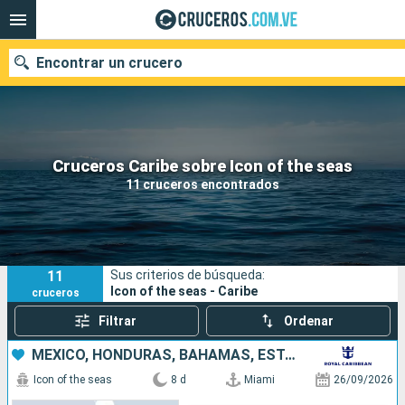
Encontrar un crucero
Nuestros destinos
Cruceros Caribe sobre Icon of the seas
11 cruceros encontrados
Fecha de salida
Puertos
Compañías
11
Sus criterios de búsqueda:
Buscar
Icon of the seas - Caribe
cruceros
Filtrar
Ordenar
MÉXICO, HONDURAS, BAHAMAS, ESTADOS UNIDOS
Icon of the seas
8 d
Miami
26/09/2026