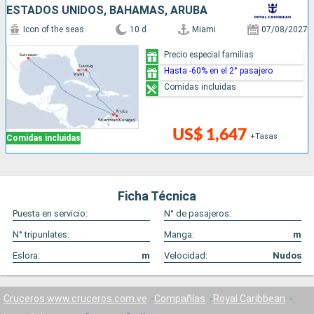
ESTADOS UNIDOS, BAHAMAS, ARUBA
Icon of the seas
10 d
Miami
07/08/2027
Precio especial familias
Hasta -60% en el 2° pasajero
Comidas incluidas
US$ 1,647
+Tasas
Comidas incluidas
Ficha Técnica
Puesta en servicio:
N° de pasajeros:
N° tripunlates:
Manga:
m
Eslora:
m
Velocidad:
Nudos
Cruceros www.cruceros.com.ve
Compañías
Royal Caribbean