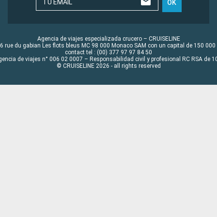
TU EMAIL
OK
Agencia de viajes especializada crucero – CRUISELINE
6 rue du gabian Les flots bleus MC 98 000 Monaco SAM con un capital de 150 000
contact tel : (00) 377 97 97 84 50
gencia de viajes n° 006 02 0007 – Responsabilidad civil y profesional RC RSA de
© CRUISELINE 2026 - all rights reserved