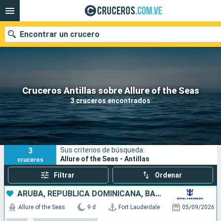
Encontrar un crucero
Nuestros destinos
Cruceros Antillas sobre Allure of the Seas
3 cruceros encontrados
Fecha de salida
Puertos
Compañías
3
Sus criterios de búsqueda:
Buscar
Allure of the Seas - Antillas
cruceros
Filtrar
Ordenar
ARUBA, REPÚBLICA DOMINICANA, BAHAMAS, ESTADOS UNIDOS
Allure of the Seas
9 d
Fort Lauderdale
05/09/2026