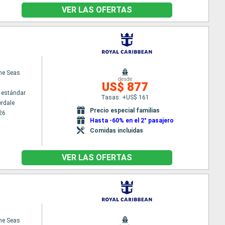
VER LAS OFERTAS
the Seas
desde
US$ 877
 estándar
Tasas: +US$ 161
erdale
Precio especial familias
26
Hasta -60% en el 2° pasajero
Comidas incluidas
VER LAS OFERTAS
the Seas