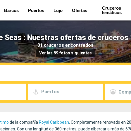
Cruceros
Barcos
Puertos
Lujo
Ofertas
temáticos
he Seas : Nuestras ofertas de cruceros
31 cruceros encontrados
Ver las 89 fotos siguientes
Puertos
Comp
ítimo
de la compañía
Royal Caribbean
. Completamente renovado en 202
ones. Con una longitud de 360 metros, puede albergar a más de 6780 p