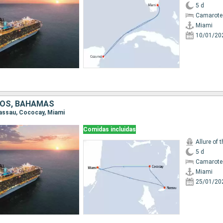
5 d
Camarote
Miami
10/01/20
DOS, BAHAMAS
 Nassau, Cococay, Miami
Comidas incluidas
Allure of 
5 d
Camarote
Miami
25/01/20