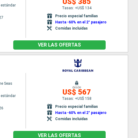
US$ 385
 estándar
Tasas: +US$ 134
Precio especial familias
27
Hasta -60% en el 2° pasajero
Comidas incluidas
VER LAS OFERTAS
the Seas
desde
US$ 567
 estándar
Tasas: +US$ 158
Precio especial familias
26
Hasta -60% en el 2° pasajero
Comidas incluidas
VER LAS OFERTAS