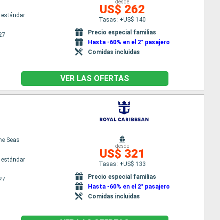
desde
US$ 262
 estándar
Tasas: +US$ 140
Precio especial familias
27
Hasta -60% en el 2° pasajero
Comidas incluidas
VER LAS OFERTAS
the Seas
desde
US$ 321
 estándar
Tasas: +US$ 133
Precio especial familias
27
Hasta -60% en el 2° pasajero
Comidas incluidas