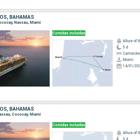
DOS, BAHAMAS
 Cococay, Nassau, Miami
Comidas incluidas
Allure of 
5 d
Camarote
Miami
14/01/20
DOS, BAHAMAS
 Nassau, Cococay, Miami
Comidas incluidas
Allure of 
5 d