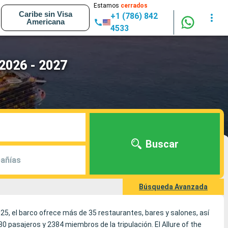
Estamos
cerrados
Caribe sin Visa
+1 (786) 842
Americana
4533
 2026 - 2027
Buscar
añías
Búsqueda Avanzada
5, el barco ofrece más de 35 restaurantes, bares y salones, así
asajeros y 2384 miembros de la tripulación. El Allure of the