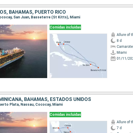
OS, BAHAMAS, PUERTO RICO
Cococay, San Juan, Basseterre (St Kitts), Miami
Comidas incluidas
Allure of 
8 d
Camarote
Miami
01/11/20
MINICANA, BAHAMAS, ESTADOS UNIDOS
 Puerto Plata, Nassau, Cococay, Miami
Comidas incluidas
Allure of 
7 d