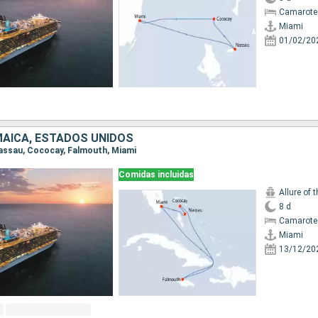
Camarote
Miami
01/02/20
AICA, ESTADOS UNIDOS
 Nassau, Cococay, Falmouth, Miami
Comidas incluidas
Allure of 
8 d
Camarote
Miami
13/12/20