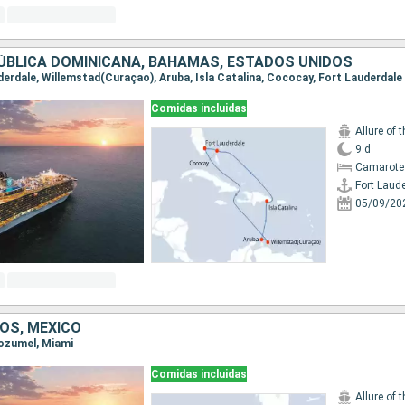
ÚBLICA DOMINICANA, BAHAMAS, ESTADOS UNIDOS
uderdale, Willemstad(Curaçao), Aruba, Isla Catalina, Cococay, Fort Lauderdale
Comidas incluidas
Allure of 
9 d
Camarote
Fort Laud
05/09/20
OS, MÉXICO
Cozumel, Miami
Comidas incluidas
Allure of 