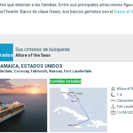
es que deleitan a las familias. Entre sus principales atracciones fig
AquaTheater. Barco de clase Oasis, sus barcos gemelos son el
Oasis of 
Sus criterios de búsqueda:
rados
Allure of the Seas
JAMAICA, ESTADOS UNIDOS
auderdale, Cococay, Falmouth, Nassau, Fort Lauderdale
Comidas incluidas
Allure of 
7 d
Camarote
Fort Laud
13/09/20