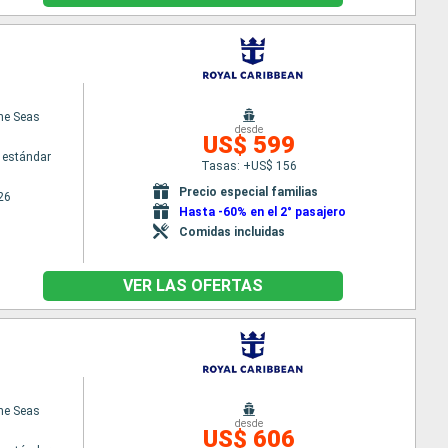
the Seas
desde
US$ 599
 estándar
Tasas: +US$ 156
Precio especial familias
26
Hasta -60% en el 2° pasajero
Comidas incluidas
VER LAS OFERTAS
the Seas
desde
US$ 606