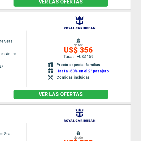
VER LAS OFERTAS
the Seas
desde
US$ 356
 estándar
Tasas: +US$ 159
Precio especial familias
27
Hasta -60% en el 2° pasajero
Comidas incluidas
VER LAS OFERTAS
the Seas
desde