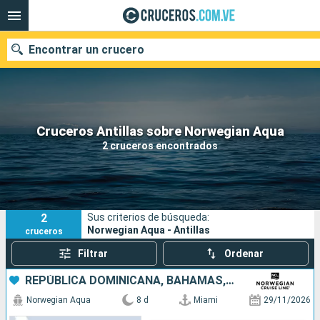
Encontrar un crucero
Nuestros destinos
Cruceros Antillas sobre Norwegian Aqua
2 cruceros encontrados
Fecha de salida
Puertos
Compañías
2
Sus criterios de búsqueda:
Buscar
Norwegian Aqua - Antillas
cruceros
Filtrar
Ordenar
REPÚBLICA DOMINICANA, BAHAMAS, ESTADOS UNIDOS
Norwegian Aqua
8 d
Miami
29/11/2026