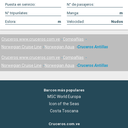
Puesta en servicio:
N° de pasajeros:
N° tripunlates:
Manga:
m
Eslora:
m
Velocidad:
Nudos
Cruceros www.cruceros.com.ve
Compañías
Norwegian Cruise Line
Norwegian Aqua
Cruceros Antillas
Cruceros www.cruceros.com.ve
Compañías
Norwegian Cruise Line
Norwegian Aqua
Cruceros Antillas
Barcos más populares
MSC World Europa
Icon of the Seas
Costa Toscana
Cruceros.com.ve