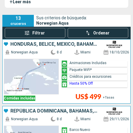
+
Leer más
nuevas opciones de restauración y atracciones inéditas,
como el Aqua Slidecoaster, la primera atracción que
combina montaña rusa y tobogán en el mar. Su sister-ship
13
Sus criterios de búsqueda:
Norwegian Aqua
cruceros
es el
Norwegian Luna
.
Filtrar
Ordenar
HONDURAS, BELICE, MÉXICO, BAHAMAS, ESTADOS UNIDOS
Norwegian Aqua
8 d
Miami
18/10/2026
Animaciones Incluidas
Paquete WiFi*
Créditos para excursiones
Hasta 50% Off
US$ 499
+Tasas
Comidas incluidas
REPÚBLICA DOMINICANA, BAHAMAS, ESTADOS UNIDOS
Norwegian Aqua
8 d
Miami
29/11/2026
Barco Nuevo