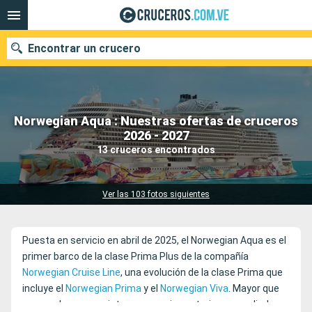
Encontrar un crucero
Norwegian Aqua : Nuestras ofertas de cruceros
Nuestros destinos
2026 - 2027
13 cruceros encontrados
Fecha de salida
Puertos
Compañías
Ver las 103 fotos siguientes
Buscar
Puesta en servicio en abril de 2025, el Norwegian Aqua es el
primer barco de la clase Prima Plus de la compañía
Norwegian Cruise Line
, una evolución de la clase Prima que
incluye el
Norwegian Prima
y el
Norwegian Viva
. Mayor que
sus predecesores, integra espacios exteriores ampliados,