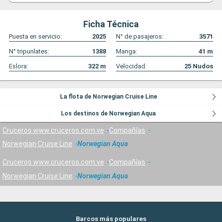
Ficha Técnica
Puesta en servicio:
2025
N° de pasajeros:
3571
N° tripunlates:
1388
Manga:
41
m
Eslora:
322
m
Velocidad:
25
Nudos
La flota de Norwegian Cruise Line
Los destinos de Norwegian Aqua
Cruceros www.cruceros.com.ve
Compañías
Norwegian Cruise Line
Norwegian Aqua
Cruceros www.cruceros.com.ve
Compañías
Norwegian Cruise Line
Norwegian Aqua
Barcos más populares