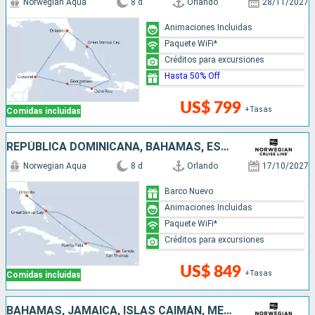
Norwegian Aqua
8 d
Orlando
28/11/2027
Animaciones Incluidas
Paquete WiFi*
Créditos para excursiones
Hasta 50% Off
US$ 799
+Tasas
Comidas incluidas
REPÚBLICA DOMINICANA, BAHAMAS, ESTADOS UNIDOS
Norwegian Aqua
8 d
Orlando
17/10/2027
Barco Nuevo
Animaciones Incluidas
Paquete WiFi*
Créditos para excursiones
US$ 849
+Tasas
Comidas incluidas
BAHAMAS, JAMAICA, ISLAS CAIMÁN, MÉXICO, ESTADOS UNIDOS