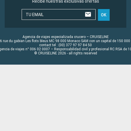
Recibe nuestras exclusivas ofertas
TU EMAIL
OK
Agencia de viajes especializada crucero – CRUISELINE
6 rue du gabian Les flots bleus MC 98 000 Monaco SAM con un capital de 150 000
contact tel : (00) 377 97 97 84 50
gencia de viajes n° 006 02 0007 – Responsabilidad civil y profesional RC RSA de
© CRUISELINE 2026 - all rights reserved