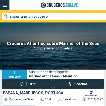
Encontrar un crucero
Nuestros destinos
Cruceros Atlántico sobre Mariner of the Seas
1 cruceros encontrados
Fecha de salida
Puertos
Compañías
1
Sus criterios de búsqueda:
Buscar
Mariner of the Seas - Atlántico
cruceros
Filtrar
Ordenar
ESPAÑA, MARRUECOS, PORTUGAL
Mariner of the Seas
10 d
Barcelona
25/09/2027