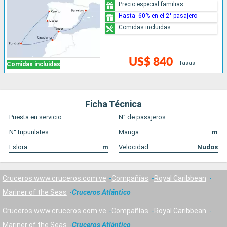
Precio especial familias
Hasta -60% en el 2° pasajero
Comidas incluidas
US$ 840
+Tasas
Comidas incluidas
Ficha Técnica
Puesta en servicio:
N° de pasajeros:
N° tripunlates:
Manga:
m
Eslora:
m
Velocidad:
Nudos
Cruceros www.cruceros.com.ve
Compañías
Royal Caribbean
Mariner of the Seas
Cruceros Atlántico
Cruceros www.cruceros.com.ve
Compañías
Royal Caribbean
Mariner of the Seas
Cruceros Atlántico