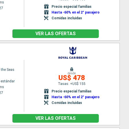
ans
Precio especial familias
27
Hasta -60% en el 2° pasajero
Comidas incluidas
VER LAS OFERTAS
f the Seas
desde
US$ 478
 estándar
Tasas: +US$ 155
ans
Precio especial familias
27
Hasta -60% en el 2° pasajero
Comidas incluidas
VER LAS OFERTAS