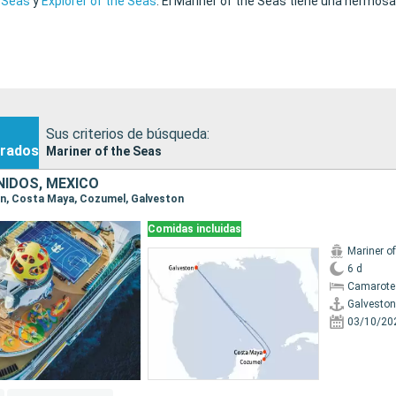
 Seas
y
Explorer of the Seas
. El Mariner of the Seas tiene una hermos
Sus criterios de búsqueda:
rados
Mariner of the Seas
IDOS, MÉXICO
ton, Costa Maya, Cozumel, Galveston
Comidas incluidas
Mariner o
6 d
Camarote
Galveston
03/10/20