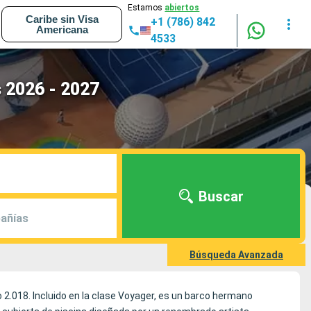
Estamos
abiertos
Caribe sin Visa
+1 (786) 842
Americana
4533
s 2026 - 2027
Buscar
añías
Búsqueda Avanzada
2.018. Incluido en la clase Voyager, es un barco hermano