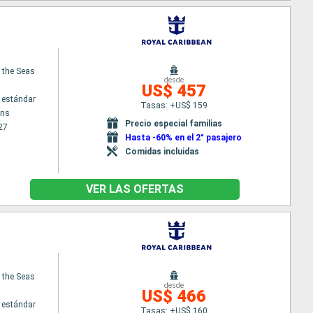
f the Seas
desde
US$ 457
 estándar
Tasas: +US$ 159
ans
Precio especial familias
27
Hasta -60% en el 2° pasajero
Comidas incluidas
VER LAS OFERTAS
f the Seas
desde
US$ 466
 estándar
Tasas: +US$ 160