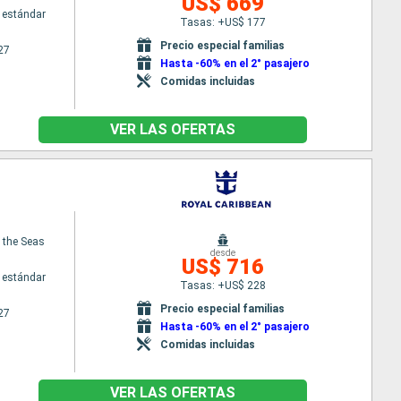
US$ 669
 estándar
Tasas: +US$ 177
Precio especial familias
27
Hasta -60% en el 2° pasajero
Comidas incluidas
VER LAS OFERTAS
f the Seas
desde
US$ 716
 estándar
Tasas: +US$ 228
Precio especial familias
27
Hasta -60% en el 2° pasajero
Comidas incluidas
VER LAS OFERTAS