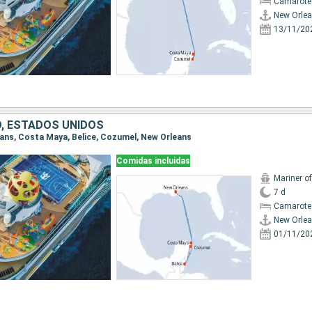
Camarote
New Orle
13/11/20
O, ESTADOS UNIDOS
leans, Costa Maya, Belice, Cozumel, New Orleans
Comidas incluidas
Mariner o
7 d
Camarote
New Orle
01/11/20