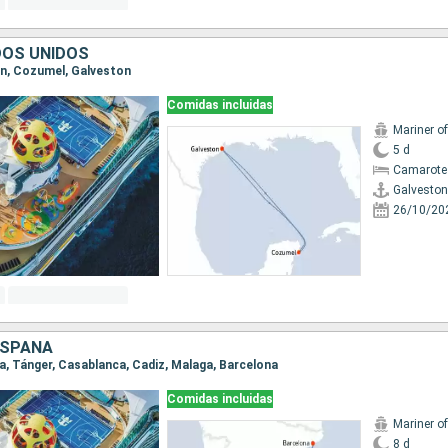
DOS UNIDOS
ton, Cozumel, Galveston
Comidas incluidas
Mariner o
5 d
Camarote
Galveston
26/10/20
ESPAÑA
na, Tánger, Casablanca, Cadiz, Malaga, Barcelona
Comidas incluidas
Mariner o
8 d