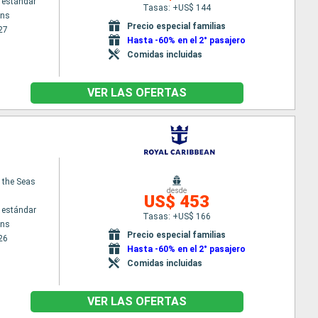
 estándar
Tasas: +US$ 144
ans
Precio especial familias
27
Hasta -60% en el 2° pasajero
Comidas incluidas
VER LAS OFERTAS
f the Seas
desde
US$ 453
 estándar
Tasas: +US$ 166
ans
Precio especial familias
26
Hasta -60% en el 2° pasajero
Comidas incluidas
VER LAS OFERTAS