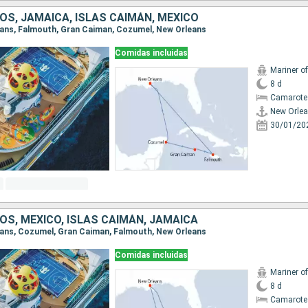
OS, JAMAICA, ISLAS CAIMÁN, MÉXICO
leans, Falmouth, Gran Caiman, Cozumel, New Orleans
Comidas incluidas
Mariner o
8 d
Camarote
New Orle
30/01/20
OS, MÉXICO, ISLAS CAIMÁN, JAMAICA
leans, Cozumel, Gran Caiman, Falmouth, New Orleans
Comidas incluidas
Mariner o
8 d
Camarote