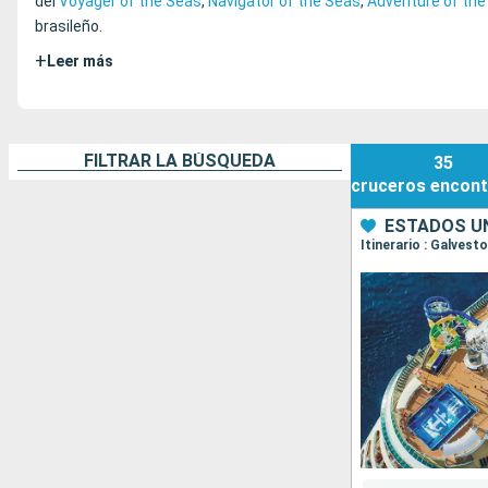
del
Voyager of the Seas
,
Navigator of the Seas
,
Adventure of the
brasileño.
+
Leer más
FILTRAR LA BÚSQUEDA
35
cruceros
encont
ESTADOS UN
Itinerario : Galves