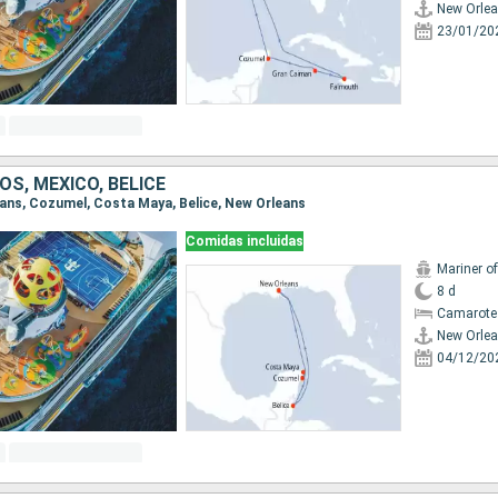
New Orle
23/01/20
S, MÉXICO, BELICE
leans, Cozumel, Costa Maya, Belice, New Orleans
Comidas incluidas
Mariner o
8 d
Camarote
New Orle
04/12/20