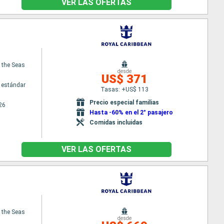
VER LAS OFERTAS
f the Seas
desde
US$ 371
 estándar
Tasas: +US$ 113
Precio especial familias
26
Hasta -60% en el 2° pasajero
Comidas incluidas
VER LAS OFERTAS
f the Seas
desde