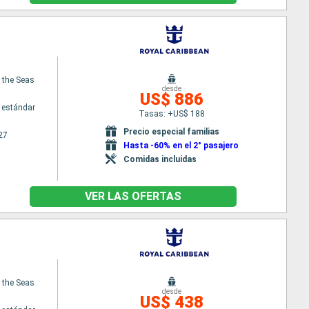
f the Seas
desde
US$ 886
 estándar
Tasas: +US$ 188
Precio especial familias
27
Hasta -60% en el 2° pasajero
Comidas incluidas
VER LAS OFERTAS
f the Seas
desde
US$ 438