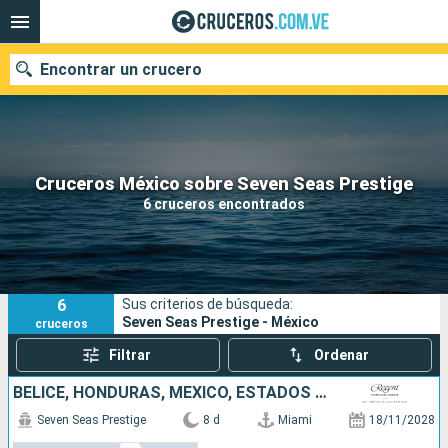
Encontrar un crucero
Nuestros destinos
Cruceros México sobre Seven Seas Prestige
6 cruceros encontrados
Fecha de salida
Puertos
Compañías
6
Sus criterios de búsqueda:
Buscar
Seven Seas Prestige - México
cruceros
Filtrar
Ordenar
BELICE, HONDURAS, MÉXICO, ESTADOS UNIDOS
Seven Seas Prestige
8 d
Miami
18/11/2028