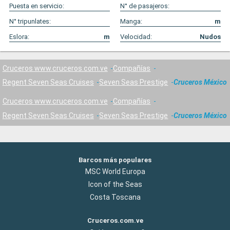
Puesta en servicio:
N° de pasajeros:
N° tripunlates:
Manga:
m
Eslora:
m
Velocidad:
Nudos
Cruceros www.cruceros.com.ve
Compañías
Regent Seven Seas Cruises
Seven Seas Prestige
Cruceros México
Cruceros www.cruceros.com.ve
Compañías
Regent Seven Seas Cruises
Seven Seas Prestige
Cruceros México
Barcos más populares
MSC World Europa
Icon of the Seas
Costa Toscana
Cruceros.com.ve